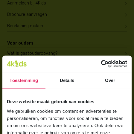
Aanmelden bij 4Kids
Brochure aanvragen
Berekening maken
Voor ouders
Wat is gastouderopvang?
Wat kost een gastouder?
Hoe vind ik een gastouder?
Toestemming
Details
Over
Voor gastouders
Deze website maakt gebruik van cookies
Gastouder worden bij 4Kids
We gebruiken cookies om content en advertenties te
Hoe vind ik gastkinderen?
personaliseren, om functies voor social media te bieden
en om ons websiteverkeer te analyseren. Ook delen we
Trainingen & cursussen
informatie over je gebruik van onze site met onze