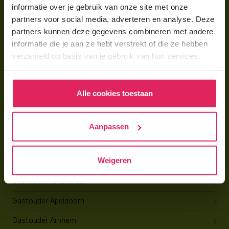
Trainingen & cursussen
informatie over je gebruik van onze site met onze
partners voor social media, adverteren en analyse. Deze
partners kunnen deze gegevens combineren met andere
Gastouder worden
informatie die je aan ze hebt verstrekt of die ze hebben
Gastouder worden
verzameld op basis van je gebruik van hun services.
Wat verdient een gastouder?
Opleiding tot gastouder
Alle cookies toestaan
Gastouder zoeken
Aanpassen
Gastouder Almere
Weigeren
Gastouder Amersfoort
Gastouder Amsterdam
Gastouder Apeldoorn
Gastouder Arnhem