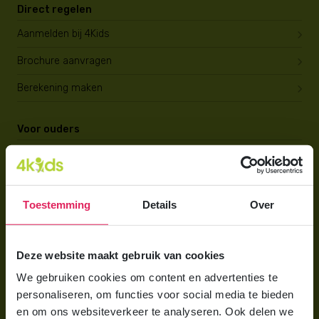
Direct regelen
Aanmelden bij 4Kids
Brochure aanvragen
Berekening maken
Voor ouders
Wat is gastouderopvang?
Wat kost een gastouder?
Toestemming
Details
Over
Hoe vind ik een gastouder?
Voor gastouders
Deze website maakt gebruik van cookies
Gastouder worden bij 4Kids
We gebruiken cookies om content en advertenties te
personaliseren, om functies voor social media te bieden
Hoe vind ik gastkinderen?
en om ons websiteverkeer te analyseren. Ook delen we