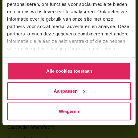
personaliseren, om functies voor social media te bieden
Gastouder worden bij 4Kids
en om ons websiteverkeer te analyseren. Ook delen we
informatie over je gebruik van onze site met onze
Hoe vind ik gastkinderen?
partners voor social media, adverteren en analyse. Deze
Trainingen & cursussen
partners kunnen deze gegevens combineren met andere
informatie die je aan ze hebt verstrekt of die ze hebben
verzameld op basis van je gebruik van hun services.
Gastouder worden
Gastouder worden
Alle cookies toestaan
Wat verdient een gastouder?
Opleiding tot gastouder
Aanpassen
Gastouder zoeken
Weigeren
Gastouder Almere
Gastouder Amersfoort