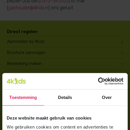
plezier! Dus bel (
0572-341000
) of mail
(
gastouder@4kids.nl
) ons gerust.
Direct regelen
Aanmelden bij 4Kids
Brochure aanvragen
Berekening maken
Voor ouders
Wat is gastouderopvang?
Toestemming
Details
Over
Wat kost een gastouder?
Hoe vind ik een gastouder?
Deze website maakt gebruik van cookies
We gebruiken cookies om content en advertenties te
Voor gastouders