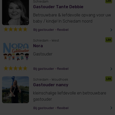
LRK
Schiedam
Gastouder Tante Debbie
Betrouwbare & liefdevolle opvang voor uw
baby / kindje! In Schiedam noord
Bij gastouder
•
flexibel
LRK
Schiedam
- West
Nora
Gastouder
Bij gastouder
•
flexibel
LRK
Schiedam
- Woudhoek
Gastouder nancy
kleinschalige liefdevolle en betrouwbare
gastouder
Bij gastouder
•
flexibel