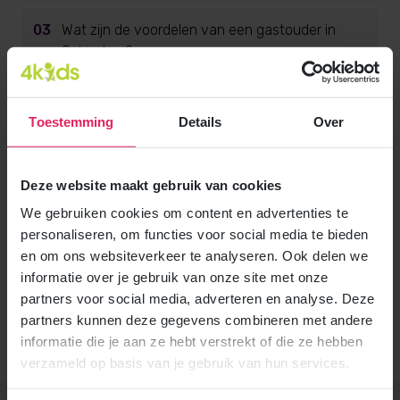
03
Wat zijn de voordelen van een gastouder in
Schiedam?
04
Welke eisen stelt gastouderbureau 4Kids aan
Toestemming
Details
Over
gastouders in Schiedam?
05
Wat kost een gastouder in Schiedam?
Deze website maakt gebruik van cookies
We gebruiken cookies om content en advertenties te
06
Heb ik recht op kinderopvangtoeslag bij een
personaliseren, om functies voor social media te bieden
gastouder in Schiedam?
en om ons websiteverkeer te analyseren. Ook delen we
informatie over je gebruik van onze site met onze
partners voor social media, adverteren en analyse. Deze
07
Kan oma of een familielid gastouder worden in
partners kunnen deze gegevens combineren met andere
Schiedam?
informatie die je aan ze hebt verstrekt of die ze hebben
verzameld op basis van je gebruik van hun services.