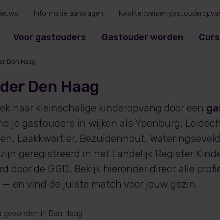
ieuws
Informatie aanvragen
Kwaliteitseisen gastouderopva
Voor gastouders
Gastouder worden
Curs
er Den Haag
der Den Haag
oek naar kleinschalige kinderopvang door een
ga
ind je gastouders in wijken als Ypenburg, Leids
n, Laakkwartier, Bezuidenhout, Wateringseveld
zijn geregistreerd in het Landelijk Register Kin
d door de GGD. Bekijk hieronder direct alle prof
— en vind de juiste match voor jouw gezin.
s
gevonden
in Den Haag