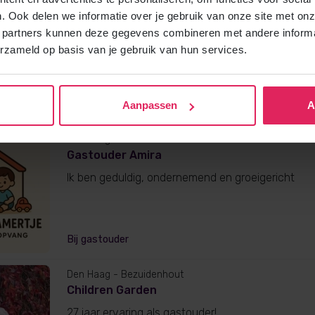
Den Haag
. Ook delen we informatie over je gebruik van onze site met onz
Gastouder Coskun
 partners kunnen deze gegevens combineren met andere informat
Liefe en gezellige gastouder!
erzameld op basis van je gebruik van hun services.
Bij gastouder
Aanpassen
A
Den Haag
Gastouder Amira
Ik ben geduldig, ondernemend en groeigericht
Bij gastouder
Den Haag
- Bezuidenhout
Children Garden
27 jaar ervaring als gastouder!