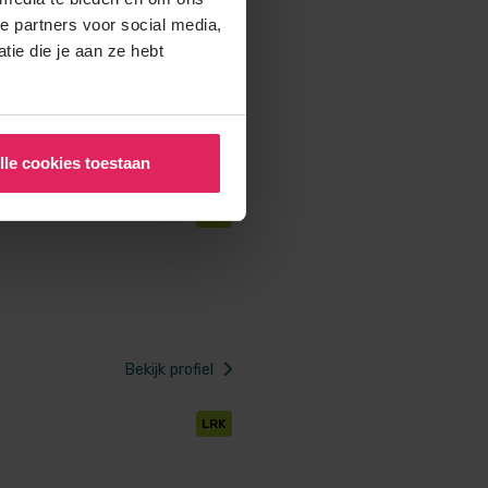
LRK
e partners voor social media,
ie die je aan ze hebt
Bekijk profiel
lle cookies toestaan
LRK
Bekijk profiel
LRK