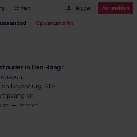
Inloggen
Aanmelden
ng
Contact
usaanbod
Opvangmarkt
stouder in Den Haag
?
chenveen,
 en Leyenburg. Alle
deropvang en
ielen — zonder