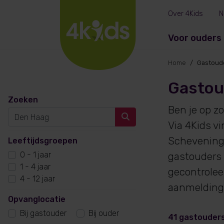
Over 4Kids
N
Voor ouders
Home
Gastoud
Gastou
Zoeken
Ben je op z
Via 4Kids v
Scheveninge
Leeftijdsgroepen
0 - 1 jaar
gastouders 
1 - 4 jaar
gecontroleer
4 - 12 jaar
aanmelding 
Opvanglocatie
Bij gastouder
Bij ouder
41 gastouder