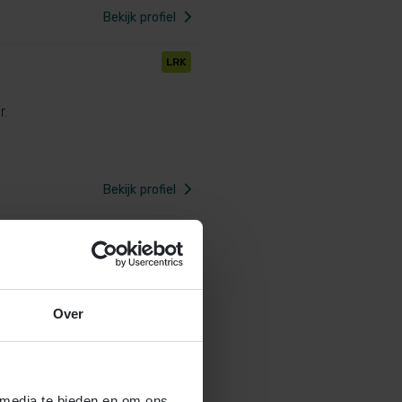
Bekijk profiel
LRK
r.
Bekijk profiel
LRK
Over
Bekijk profiel
 media te bieden en om ons