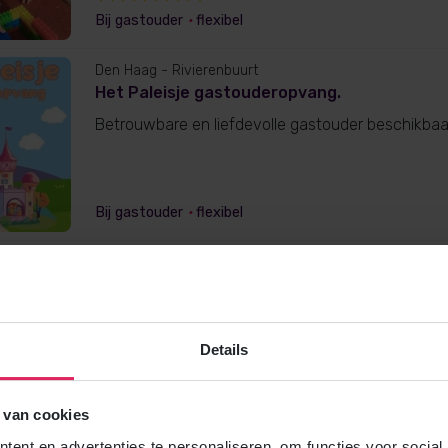
Bij gastouder
•
flexibel
Den Haag
- Rivierenbuurt
Het Paleisje gastouderopvang.
Betrouwbare en liefdevolle gastouder beschikbaa
Bij gastouder
•
flexibel
Den Haag
Gastouder Jolien
Gastouder bij ouders thuis (Nanny)
Details
Bij ouder
 van cookies
ent en advertenties te personaliseren, om functies voor social