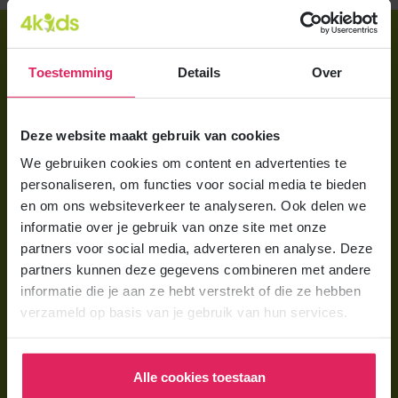
Direct regelen
Toestemming
Details
Over
Aanmelden bij 4Kids
Brochure aanvragen
Deze website maakt gebruik van cookies
Berekening maken
We gebruiken cookies om content en advertenties te
personaliseren, om functies voor social media te bieden
Voor ouders
en om ons websiteverkeer te analyseren. Ook delen we
Wat is gastouderopvang?
informatie over je gebruik van onze site met onze
partners voor social media, adverteren en analyse. Deze
Wat kost een gastouder?
partners kunnen deze gegevens combineren met andere
informatie die je aan ze hebt verstrekt of die ze hebben
Hoe vind ik een gastouder?
verzameld op basis van je gebruik van hun services.
Voor gastouders
Gastouder worden bij 4Kids
Alle cookies toestaan