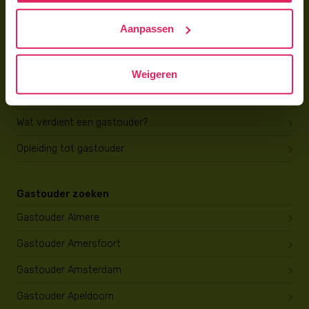
Hoe vind ik gastkinderen?
Aanpassen
Trainingen & cursussen
Gastouder worden
Weigeren
Gastouder worden
Wat verdient een gastouder?
Opleiding tot gastouder
Gastouder zoeken
Gastouder Almere
Gastouder Amersfoort
Gastouder Amsterdam
Gastouder Apeldoorn