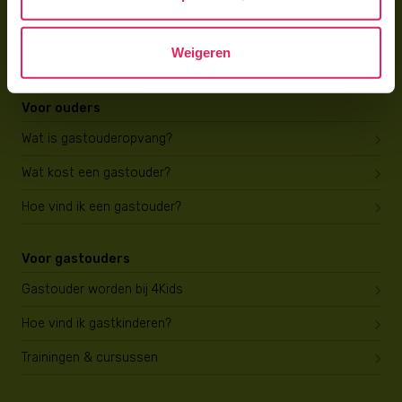
Brochure aanvragen
Weigeren
Berekening maken
Voor ouders
Wat is gastouderopvang?
Wat kost een gastouder?
Hoe vind ik een gastouder?
Voor gastouders
Gastouder worden bij 4Kids
Hoe vind ik gastkinderen?
Trainingen & cursussen