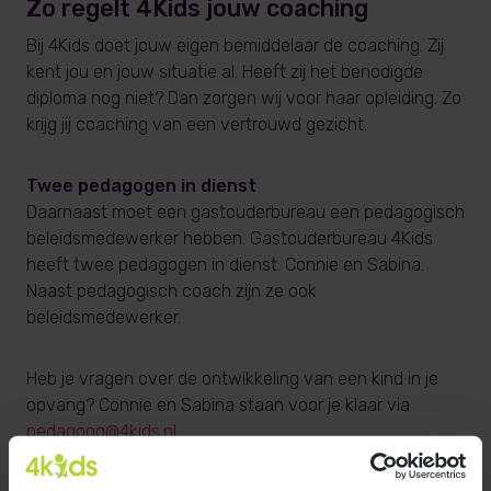
Zo regelt 4Kids jouw coaching
Bij 4Kids doet jouw eigen bemiddelaar de coaching. Zij
kent jou en jouw situatie al. Heeft zij het benodigde
diploma nog niet? Dan zorgen wij voor haar opleiding. Zo
krijg jij coaching van een vertrouwd gezicht.
Twee pedagogen in dienst
Daarnaast moet een gastouderbureau een pedagogisch
beleidsmedewerker hebben. Gastouderbureau 4Kids
heeft twee pedagogen in dienst: Connie en Sabina.
Naast pedagogisch coach zijn ze ook
beleidsmedewerker.
Heb je vragen over de ontwikkeling van een kind in je
opvang? Connie en Sabina staan voor je klaar via
pedagoog@4kids.nl
.