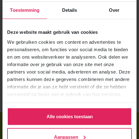
Veelgestelde vragen
Toestemming
Details
Over
01
Wie geeft mij de coaching bij 4Kids?
Deze website maakt gebruik van cookies
02
Tellen groepsgesprekken ook mee als
coaching?
We gebruiken cookies om content en advertenties te
personaliseren, om functies voor social media te bieden
en om ons websiteverkeer te analyseren. Ook delen we
03
Wat als ik bij twee gastouderbureaus ben
informatie over je gebruik van onze site met onze
aangesloten?
partners voor social media, adverteren en analyse. Deze
partners kunnen deze gegevens combineren met andere
04
Wanneer controleert de GGD of ik genoeg
informatie die je aan ze hebt verstrekt of die ze hebben
coaching heb ontvangen?
verzameld op basis van je gebruik van hun services.
Alle cookies toestaan
Direct regelen
Aanmelden bij 4Kids
Aanpassen