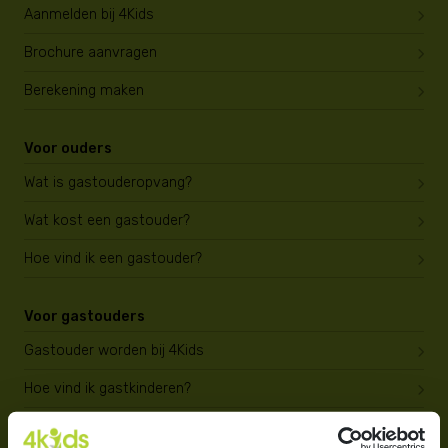
Aanmelden bij 4Kids
Brochure aanvragen
Berekening maken
Voor ouders
Wat is gastouderopvang?
Wat kost een gastouder?
Hoe vind ik een gastouder?
Voor gastouders
Gastouder worden bij 4Kids
Hoe vind ik gastkinderen?
Trainingen & cursussen