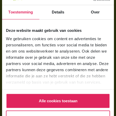
Gastouder worden
Toestemming
Details
Over
Gastouder worden
Wat verdient een gastouder?
Deze website maakt gebruik van cookies
Opleiding tot gastouder
We gebruiken cookies om content en advertenties te
personaliseren, om functies voor social media te bieden
en om ons websiteverkeer te analyseren. Ook delen we
Gastouder zoeken
informatie over je gebruik van onze site met onze
partners voor social media, adverteren en analyse. Deze
Gastouder Almere
partners kunnen deze gegevens combineren met andere
Gastouder Amersfoort
informatie die je aan ze hebt verstrekt of die ze hebben
verzameld op basis van je gebruik van hun services.
Gastouder Amsterdam
Gastouder Apeldoorn
Alle cookies toestaan
Gastouder Arnhem
Gastouder Den Haag