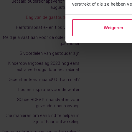
Betaald ouderschapsverlof vanaf 2
verstrekt of die ze hebben v
augustus 2022
Dag van de gastouder 2022
Herfstinspiratie- en tips voor jou
Weigeren
Meld je alvast aan voor de opleiding tot
gastouder
5 voordelen van gastouder zijn
Kinderopvangtoeslag 2023 nog eens
extra verhoogd door het kabinet
December feestmaand! Of toch niet?
Tips en inspiratie voor de winter
SO die BOFVT! 7 handvaten voor
gezonde kinderopvang
Drie manieren om een kind te helpen in
zijn of haar ontwikkeling
Kinderen stimuleren in hun ontwikkeling?