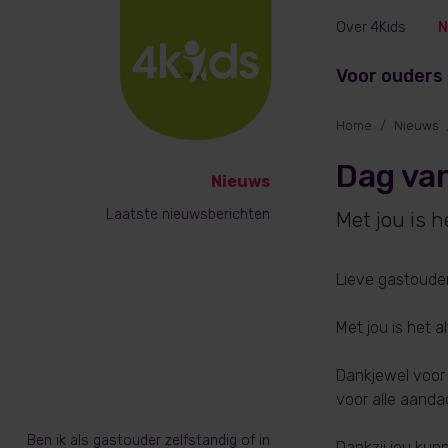
Over 4Kids
N
Voor ouders
Home
Nieuws
Dag va
Nieuws
Laatste nieuwsberichten
Met jou is he
Lieve gastouder
Met jou is het al
Dankjewel voor j
voor alle aandac
Ben ik als gastouder zelfstandig of in
Dankzij jou kun