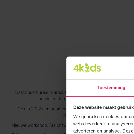
Toestemming
Gastouderbureau Bambi en 4Kids
bundelen de krachten
Deze website maakt gebruik
Ook in 2022 een positieve GGD-
inspectie
We gebruiken cookies om cont
websiteverkeer te analyseren
Nieuwe workshop: Taalontwikkeling
adverteren en analyse. Deze