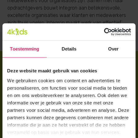
medewerkers voor organisaties zijn. Samen met haar
opdrachtgevers bouwt Integron aan betekenisvolle,
excellente organisaties waar klanten en medewerkers
zich thuis voelen. Integron maakt werk van effectief
continu inzicht. Meer informatie over Integron lees je op
www.integron.nl
.
Toestemming
Details
Over
Direct regelen
Deze website maakt gebruik van cookies
Aanmelden bij 4Kids
We gebruiken cookies om content en advertenties te
Brochure aanvragen
personaliseren, om functies voor social media te bieden
en om ons websiteverkeer te analyseren. Ook delen we
Berekening maken
informatie over je gebruik van onze site met onze
partners voor social media, adverteren en analyse. Deze
Voor ouders
partners kunnen deze gegevens combineren met andere
informatie die je aan ze hebt verstrekt of die ze hebben
Wat is gastouderopvang?
verzameld op basis van je gebruik van hun services.
Wat kost een gastouder?