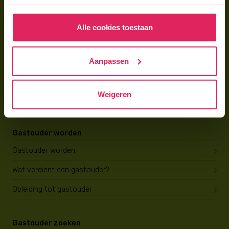
Hoe vind ik een gastouder?
Alle cookies toestaan
Voor gastouders
Aanpassen
Gastouder worden bij 4Kids
Hoe vind ik gastkinderen?
Weigeren
Trainingen & cursussen
Gastouder worden
Gastouder worden
Wat verdient een gastouder?
Opleiding tot gastouder
Gastouder zoeken