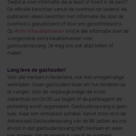
Twijfel je over informatie die je leest of hoort in de pers?
De officiële berichten vanuit de overheid zijn leidend. Wij
publiceren alleen berichten met informatie die door de
overheid is gepubliceerd of door ons gecontroleerd is.
Op
4kids.nl/kwaliteitseisen
vind je alle informatie over de
voorgestelde extra kwaliteitseisen voor
gastouderopvang. Je mag ons ook altijd bellen of
mailen.
Lang leve de gastouder!
Voor alle mensen in Nederland, ook met onregelmatige
werktijden, staan gastouders klaar om hun kinderen op
te vangen. Voor de verpleegkundige die in het
ziekenhuis om 06.00 uur begint of de politieagent die
plotseling wordt opgeroepen. Gastouderopvang is geen
luxe, maar een onmisbare schakel. Vanuit onze rol in de
Adviesraad Gastouderopvang van de BK zetten wij ons
ervoor in dat gastouderopvang blijft bestaan en weer
kan groeien: dat de regeldruk vanuit de overheid