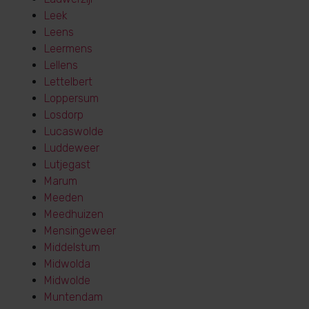
Leek
Leens
Leermens
Lellens
Lettelbert
Loppersum
Losdorp
Lucaswolde
Luddeweer
Lutjegast
Marum
Meeden
Meedhuizen
Mensingeweer
Middelstum
Midwolda
Midwolde
Muntendam