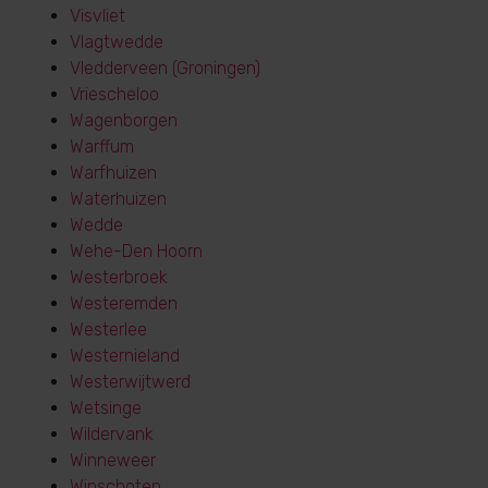
Visvliet
Vlagtwedde
Vledderveen (Groningen)
Vriescheloo
Wagenborgen
Warffum
Warfhuizen
Waterhuizen
Wedde
Wehe-Den Hoorn
Westerbroek
Westeremden
Westerlee
Westernieland
Westerwijtwerd
Wetsinge
Wildervank
Winneweer
Winschoten