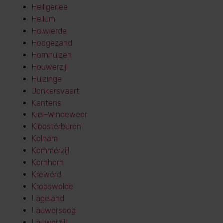
Heiligerlee
Hellum
Holwierde
Hoogezand
Hornhuizen
Houwerzijl
Huizinge
Jonkersvaart
Kantens
Kiel-Windeweer
Kloosterburen
Kolham
Kommerzijl
Kornhorn
Krewerd
Kropswolde
Lageland
Lauwersoog
Lauwerzijl