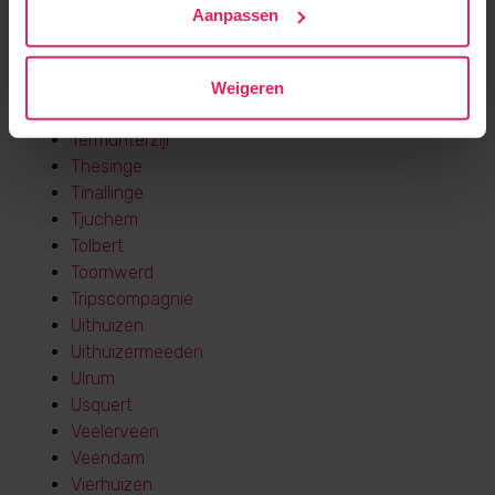
Ten Boer
Aanpassen
Ten Post
Ter Apel
Ter Apelkanaal
Weigeren
Termunten
Termunterzijl
Thesinge
Tinallinge
Tjuchem
Tolbert
Toornwerd
Tripscompagnie
Uithuizen
Uithuizermeeden
Ulrum
Usquert
Veelerveen
Veendam
Vierhuizen