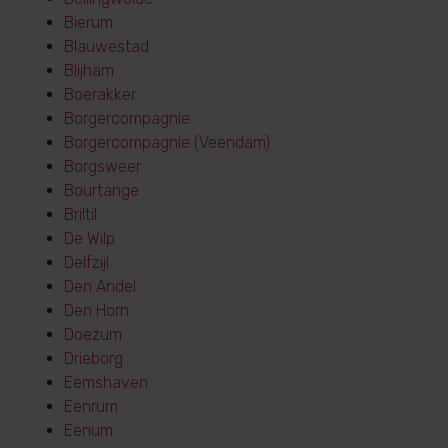
Bierum
Blauwestad
Blijham
Boerakker
Borgercompagnie
Borgercompagnie (Veendam)
Borgsweer
Bourtange
Briltil
De Wilp
Delfzijl
Den Andel
Den Horn
Doezum
Drieborg
Eemshaven
Eenrum
Eenum