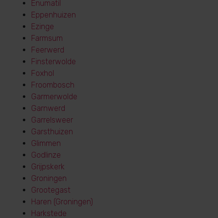
Enumatil
Eppenhuizen
Ezinge
Farmsum
Feerwerd
Finsterwolde
Foxhol
Froombosch
Garmerwolde
Garnwerd
Garrelsweer
Garsthuizen
Glimmen
Godlinze
Grijpskerk
Groningen
Grootegast
Haren (Groningen)
Harkstede