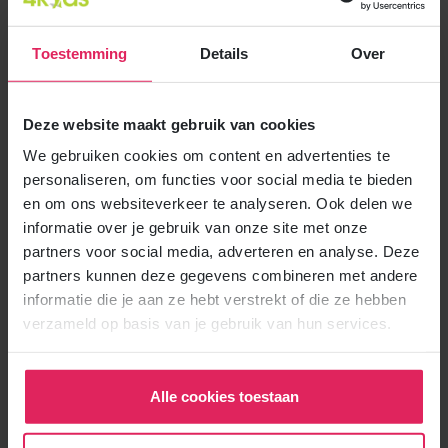
Sappemeer
Sauwerd
Toestemming
Details
Over
Scharmer
Scheemda
Schildwolde
Deze website maakt gebruik van cookies
Schouwerzijl
We gebruiken cookies om content en advertenties te
Sebaldeburen
personaliseren, om functies voor social media te bieden
Sellingen
en om ons websiteverkeer te analyseren. Ook delen we
Siddeburen
informatie over je gebruik van onze site met onze
Sint Annen
partners voor social media, adverteren en analyse. Deze
Slochteren
partners kunnen deze gegevens combineren met andere
Spijk (Groningen)
informatie die je aan ze hebt verstrekt of die ze hebben
Stadskanaal
verzameld op basis van je gebruik van hun services.
Startenhuizen
Stedum
Steendam
Alle cookies toestaan
Stitswerd
't Zandt