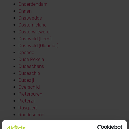
Onderdendam
Onnen
Onstwedde
Oosternieland
Oosterwijtwerd
Oostwold (Leek)
Oostwold (Oldambt)
Opende
Oude Pekela
Oudeschans
Oudeschip
Oudezijl
Overschild
Pieterburen
Pieterzijl
Rasquert
Roodeschool
Saaksum
Saaxumhuizen