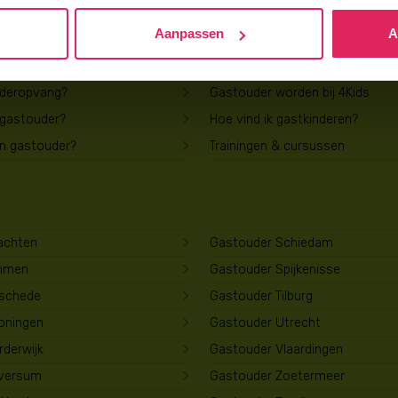
Aanpassen
A
Voor gastouders
uderopvang?
Gastouder worden bij 4Kids
 gastouder?
Hoe vind ik gastkinderen?
en gastouder?
Trainingen & cursussen
achten
Gastouder Schiedam
mmen
Gastouder Spijkenisse
schede
Gastouder Tilburg
oningen
Gastouder Utrecht
derwijk
Gastouder Vlaardingen
lversum
Gastouder Zoetermeer