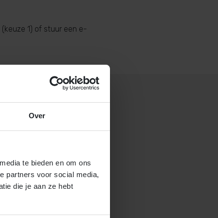
(keuze 1) of stuur een e-
Over
 gastouderbureau 4Kids?
brochure voor gastouders aan
 media te bieden en om ons
e partners voor social media,
ie die je aan ze hebt