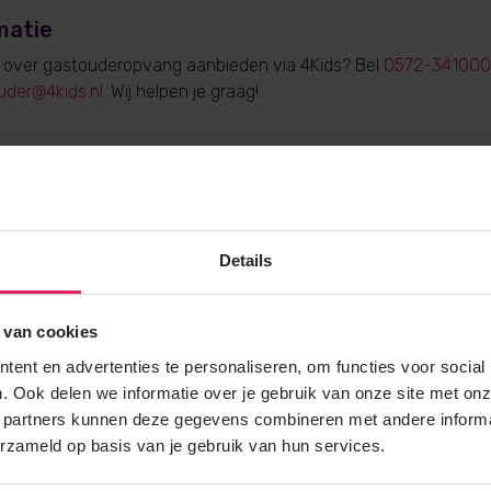
matie
e over gastouderopvang aanbieden via 4Kids? Bel
0572-341000
uder@4kids.nl
. Wij helpen je graag!
Gratis brochure
Details
Meer weten over gastouderopvang via
Vraag gratis en vrijblijvend de 4Kids 
en ontvang het direct in je mailbox.
 van cookies
ent en advertenties te personaliseren, om functies voor social
. Ook delen we informatie over je gebruik van onze site met onz
Brochure aanvragen
 partners kunnen deze gegevens combineren met andere informat
erzameld op basis van je gebruik van hun services.