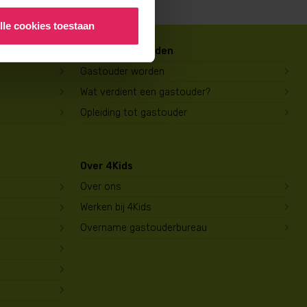
lle cookies toestaan
Gastouder worden
Gastouder worden
Wat verdient een gastouder?
Opleiding tot gastouder
Over 4Kids
Over ons
Werken bij 4Kids
Overname gastouderbureau