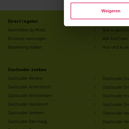
Weigeren
Direct regelen
Voor ouders
Aanmelden bij 4Kids
Wat is gasto
Brochure aanvragen
Wat kost een
Berekening maken
Hoe vind ik e
Gastouder zoeken
Gastouder Almere
Gastouder Dr
Gastouder Amersfoort
Gastouder E
Gastouder Amsterdam
Gastouder En
Gastouder Apeldoorn
Gastouder Gr
Gastouder Arnhem
Gastouder Har
Gastouder Den Haag
Gastouder Hi