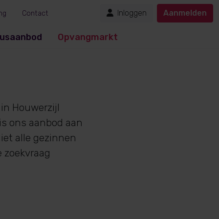
Inloggen
Aanmelden
ng
Contact
usaanbod
Opvangmarkt
in Houwerzijl
 is ons aanbod aan
iet alle gezinnen
e zoekvraag