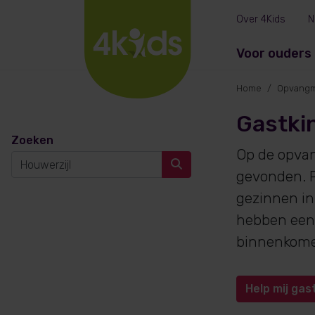
Over 4Kids
N
Voor ouders
Home
Opvangm
Gastkin
Zoeken
Op de opva
gevonden. P
gezinnen in
hebben een 
binnenkom
Help mij gas