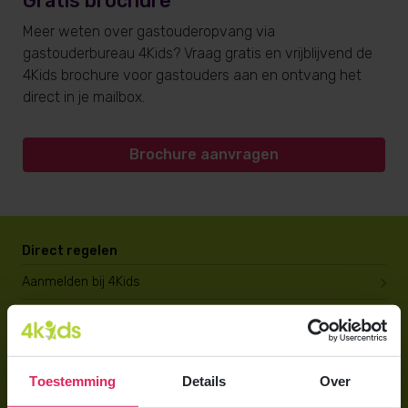
Gratis brochure
Meer weten over gastouderopvang via
gastouderbureau 4Kids? Vraag gratis en vrijblijvend de
4Kids brochure voor gastouders aan en ontvang het
direct in je mailbox.
Brochure aanvragen
Direct regelen
Aanmelden bij 4Kids
Brochure aanvragen
Berekening maken
Toestemming
Details
Over
Voor ouders