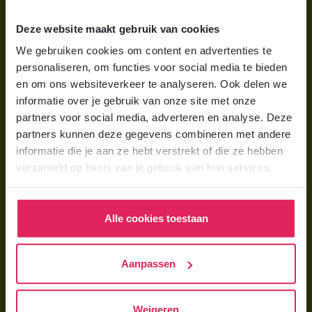
Wat is gastouderopvang?
Deze website maakt gebruik van cookies
Wat kost een gastouder?
We gebruiken cookies om content en advertenties te
personaliseren, om functies voor social media te bieden
Hoe vind ik een gastouder?
en om ons websiteverkeer te analyseren. Ook delen we
informatie over je gebruik van onze site met onze
Voor gastouders
partners voor social media, adverteren en analyse. Deze
partners kunnen deze gegevens combineren met andere
Gastouder worden bij 4Kids
informatie die je aan ze hebt verstrekt of die ze hebben
Hoe vind ik gastkinderen?
verzameld op basis van je gebruik van hun services.
Trainingen & cursussen
Alle cookies toestaan
Gastouder worden
Gastouder worden
Aanpassen
Wat verdient een gastouder?
Opleiding tot gastouder
Weigeren