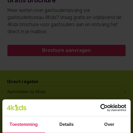
Gratis brochure
Meer weten over gastouderopvang via
gastouderbureau 4Kids? Vraag gratis en vrijblijvend de
4Kids brochure voor gastouders aan en ontvang het
direct in je mailbox.
Brochure aanvragen
Direct regelen
Aanmelden bij 4Kids
Brochure aanvragen
Berekening maken
Toestemming
Details
Over
Voor ouders