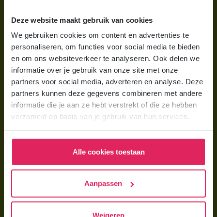
Wat is gastouderopvang?
Deze website maakt gebruik van cookies
Wat kost een gastouder?
We gebruiken cookies om content en advertenties te
personaliseren, om functies voor social media te bieden
Hoe vind ik een gastouder?
en om ons websiteverkeer te analyseren. Ook delen we
informatie over je gebruik van onze site met onze
Voor gastouders
partners voor social media, adverteren en analyse. Deze
partners kunnen deze gegevens combineren met andere
Gastouder worden bij 4Kids
informatie die je aan ze hebt verstrekt of die ze hebben
Hoe vind ik gastkinderen?
verzameld op basis van je gebruik van hun services.
Trainingen & cursussen
Alle cookies toestaan
Gastouder worden
Gastouder worden
Aanpassen
Wat verdient een gastouder?
Opleiding tot gastouder
Weigeren