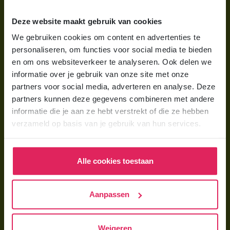
Wat is gastouderopvang?
Deze website maakt gebruik van cookies
Wat kost een gastouder?
We gebruiken cookies om content en advertenties te
personaliseren, om functies voor social media te bieden
Hoe vind ik een gastouder?
en om ons websiteverkeer te analyseren. Ook delen we
informatie over je gebruik van onze site met onze
Voor gastouders
partners voor social media, adverteren en analyse. Deze
partners kunnen deze gegevens combineren met andere
Gastouder worden bij 4Kids
informatie die je aan ze hebt verstrekt of die ze hebben
Hoe vind ik gastkinderen?
verzameld op basis van je gebruik van hun services.
Trainingen & cursussen
Alle cookies toestaan
Gastouder worden
Gastouder worden
Aanpassen
Wat verdient een gastouder?
Opleiding tot gastouder
Weigeren