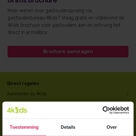
Gratis brochure
Meer weten over gastouderopvang via
gastouderbureau 4Kids? Vraag gratis en vrijblijvend de
4Kids brochure voor gastouders aan en ontvang het
direct in je mailbox.
Brochure aanvragen
Direct regelen
Aanmelden bij 4Kids
Brochure aanvragen
Berekening maken
Toestemming
Details
Over
Voor ouders