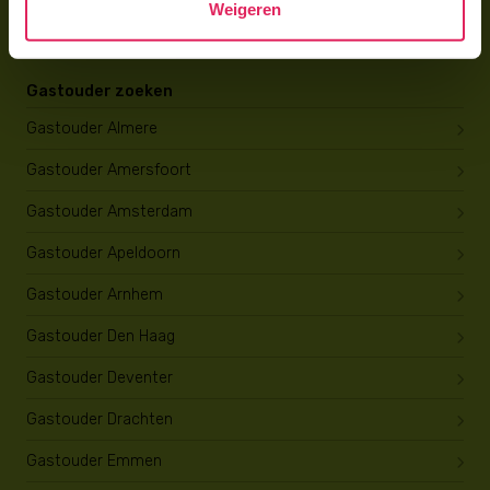
Weigeren
Opleiding tot gastouder
Gastouder zoeken
Gastouder Almere
Gastouder Amersfoort
Gastouder Amsterdam
Gastouder Apeldoorn
Gastouder Arnhem
Gastouder Den Haag
Gastouder Deventer
Gastouder Drachten
Gastouder Emmen