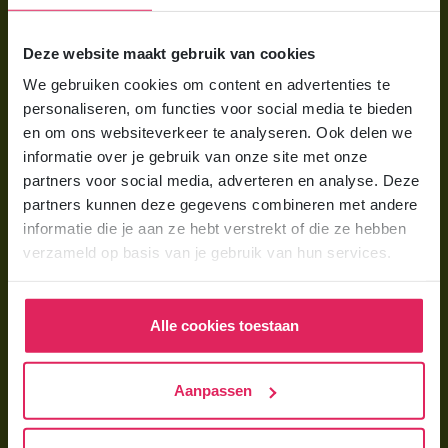
Voor ouders
Deze website maakt gebruik van cookies
Wat is gastouderopvang?
We gebruiken cookies om content en advertenties te
Wat kost een gastouder?
personaliseren, om functies voor social media te bieden
Hoe vind ik een gastouder?
en om ons websiteverkeer te analyseren. Ook delen we
informatie over je gebruik van onze site met onze
partners voor social media, adverteren en analyse. Deze
Voor gastouders
partners kunnen deze gegevens combineren met andere
Gastouder worden bij 4Kids
informatie die je aan ze hebt verstrekt of die ze hebben
verzameld op basis van je gebruik van hun services.
Hoe vind ik gastkinderen?
Trainingen & cursussen
Alle cookies toestaan
Gastouder worden
Gastouder worden
Aanpassen
Wat verdient een gastouder?