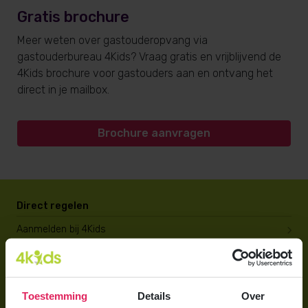
Gratis brochure
Meer weten over gastouderopvang via
gastouderbureau 4Kids? Vraag gratis en vrijblijvend de
4Kids brochure voor gastouders aan en ontvang het
direct in je mailbox.
Brochure aanvragen
Direct regelen
Aanmelden bij 4Kids
Brochure aanvragen
Berekening maken
Toestemming
Details
Over