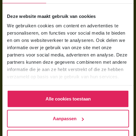
Voor ouders
Deze website maakt gebruik van cookies
Wat is gastouderopvang?
We gebruiken cookies om content en advertenties te
Wat kost een gastouder?
personaliseren, om functies voor social media te bieden
Hoe vind ik een gastouder?
en om ons websiteverkeer te analyseren. Ook delen we
informatie over je gebruik van onze site met onze
partners voor social media, adverteren en analyse. Deze
Voor gastouders
partners kunnen deze gegevens combineren met andere
Gastouder worden bij 4Kids
informatie die je aan ze hebt verstrekt of die ze hebben
verzameld op basis van je gebruik van hun services.
Hoe vind ik gastkinderen?
Trainingen & cursussen
Alle cookies toestaan
Gastouder worden
Gastouder worden
Aanpassen
Wat verdient een gastouder?