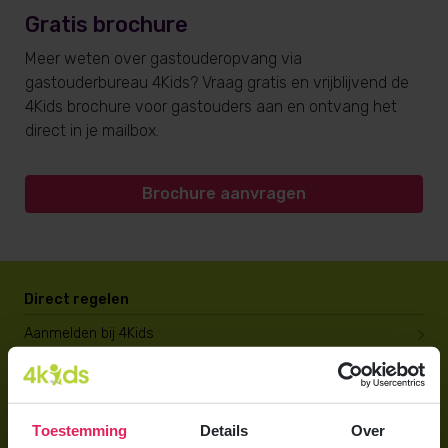
Gratis brochure
Meer weten over gastouderopvang via
gastouderbureau 4Kids? Vraag gratis en vrijblijvend de
4Kids brochure voor gastouders aan en ontvang het
direct in je mailbox.
Brochure aanvragen
Direct regelen
Aanmelden bij 4Kids
Brochure aanvragen
Berekening maken
Toestemming
Details
Over