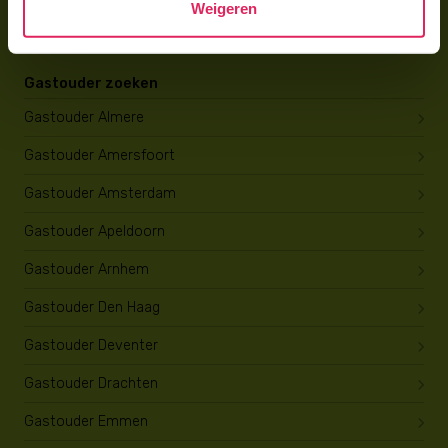
Weigeren
Opleiding tot gastouder
Gastouder zoeken
Gastouder Almere
Gastouder Amersfoort
Gastouder Amsterdam
Gastouder Apeldoorn
Gastouder Arnhem
Gastouder Den Haag
Gastouder Deventer
Gastouder Drachten
Gastouder Emmen