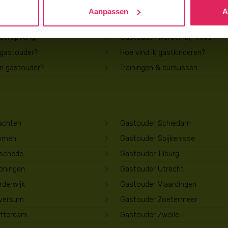
Aanpassen
A
Voor gastouders
uderopvang?
Gastouder worden bij 4Kids
 gastouder?
Hoe vind ik gastkinderen?
en gastouder?
Trainingen & cursussen
achten
Gastouder Schiedam
mmen
Gastouder Spijkenisse
schede
Gastouder Tilburg
oningen
Gastouder Utrecht
derwijk
Gastouder Vlaardingen
lversum
Gastouder Zoetermeer
tterdam
Gastouder Zwolle