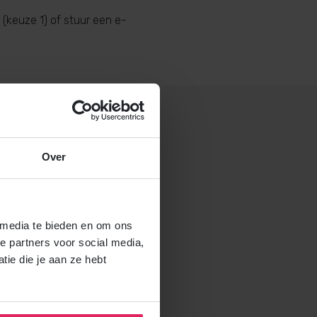
(keuze 1) of stuur een e-
Over
 gastouderbureau 4Kids?
brochure voor gastouders aan
 media te bieden en om ons
e partners voor social media,
ie die je aan ze hebt