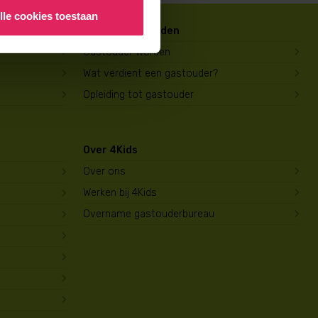
lle cookies toestaan
Gastouder worden
Gastouder worden
Wat verdient een gastouder?
Opleiding tot gastouder
Over 4Kids
Over ons
Werken bij 4Kids
Overname gastouderbureau