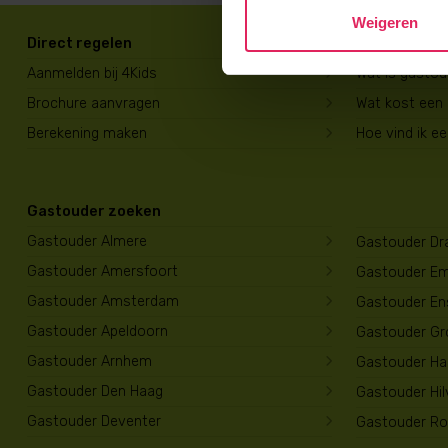
Weigeren
Direct regelen
Voor ouders
Aanmelden bij 4Kids
Wat is gasto
Brochure aanvragen
Wat kost een
Berekening maken
Hoe vind ik e
Gastouder zoeken
Gastouder Almere
Gastouder Dr
Gastouder Amersfoort
Gastouder E
Gastouder Amsterdam
Gastouder En
Gastouder Apeldoorn
Gastouder Gr
Gastouder Arnhem
Gastouder Har
Gastouder Den Haag
Gastouder Hi
Gastouder Deventer
Gastouder Ro