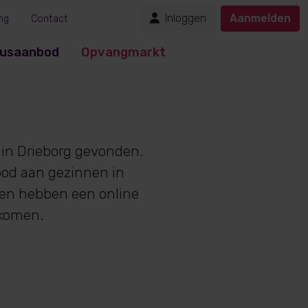
Inloggen
Aanmelden
ng
Contact
usaanbod
Opvangmarkt
in Drieborg gevonden.
bod aan gezinnen in
nen hebben een online
nkomen.