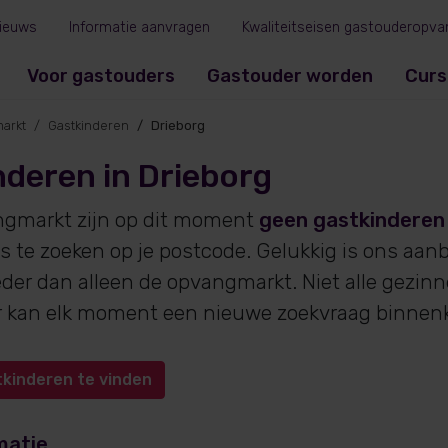
ieuws
Informatie aanvragen
Kwaliteitseisen gastouderopva
Voor gastouders
Gastouder worden
Curs
arkt
Gastkinderen
Drieborg
deren in Drieborg
ngmarkt zijn op dit moment
geen gastkinderen
s te zoeken op je postcode. Gelukkig is ons aan
eder dan alleen de opvangmarkt. Niet alle gezin
 er kan elk moment een nieuwe zoekvraag binne
tkinderen te vinden
matie