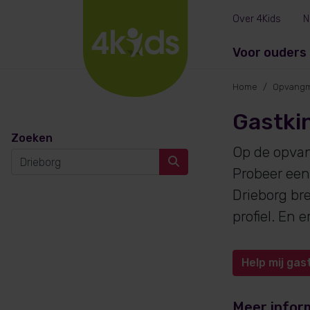
Over 4Kids
N
Voor ouders
Home
Opvangm
Gastkin
Zoeken
Op de opva
Probeer een
Drieborg br
profiel. En
Help mij gas
Meer infor