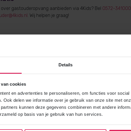
e over gastouderopvang aanbieden via 4Kids? Bel
0572-341000
uder@4kids.nl
. Wij helpen je graag!
Gratis brochure
Details
Meer weten over gastouderopvang via
Vraag gratis en vrijblijvend de 4Kids 
en ontvang het direct in je mailbox.
 van cookies
ent en advertenties te personaliseren, om functies voor social
Brochure aanvragen
. Ook delen we informatie over je gebruik van onze site met onz
 partners kunnen deze gegevens combineren met andere informat
erzameld op basis van je gebruik van hun services.