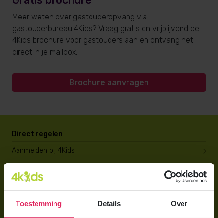
Gratis brochure
Meer weten over gastouderopvang via
gastouderbureau 4Kids? Vraag gratis en vrijblijvend de
4Kids brochure voor gastouders aan en ontvang het
direct in je mailbox.
Brochure aanvragen
Direct regelen
Aanmelden bij 4Kids
Brochure aanvragen
Berekening maken
Toestemming
Details
Over
Voor ouders