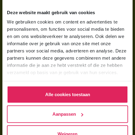
Wat is gastouderopvang?
Deze website maakt gebruik van cookies
Wat kost een gastouder?
We gebruiken cookies om content en advertenties te
personaliseren, om functies voor social media te bieden
Hoe vind ik een gastouder?
en om ons websiteverkeer te analyseren. Ook delen we
informatie over je gebruik van onze site met onze
Voor gastouders
partners voor social media, adverteren en analyse. Deze
partners kunnen deze gegevens combineren met andere
Gastouder worden bij 4Kids
informatie die je aan ze hebt verstrekt of die ze hebben
Hoe vind ik gastkinderen?
verzameld op basis van je gebruik van hun services.
Trainingen & cursussen
Alle cookies toestaan
Gastouder worden
Gastouder worden
Aanpassen
Wat verdient een gastouder?
Opleiding tot gastouder
Weigeren