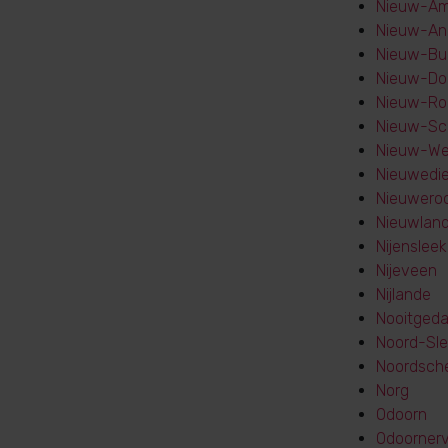
Nieuw-Am
Nieuw-An
Nieuw-Bu
Nieuw-Do
Nieuw-Ro
Nieuw-Sc
Nieuw-We
Nieuwedi
Nieuwero
Nieuwlan
Nijensleek
Nijeveen
Nijlande
Nooitged
Noord-Sl
Noordsch
Norg
Odoorn
Odoorner