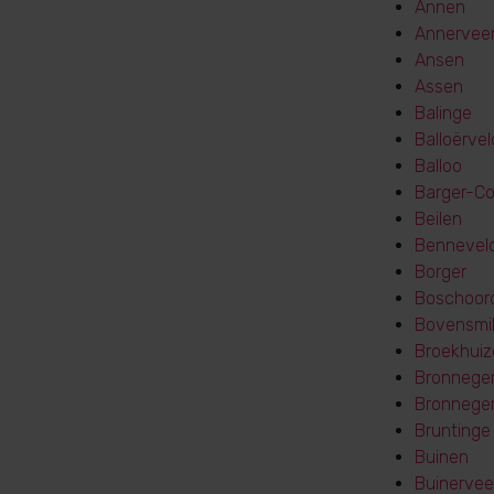
Annen
Annervee
Ansen
Assen
Balinge
Balloërvel
Balloo
Barger-C
Beilen
Bennevel
Borger
Boschoor
Bovensmi
Broekhuiz
Bronnege
Bronnege
Bruntinge
Buinen
Buinerve