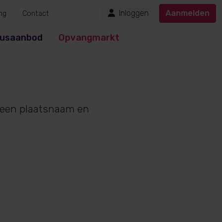
Inloggen
Aanmelden
ng
Contact
usaanbod
Opvangmarkt
p een plaatsnaam en