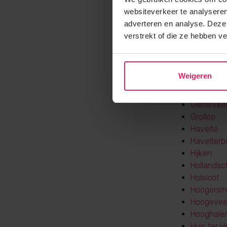
Gasselter
websiteverkeer te analyseren
Gasselte
adverteren en analyse. Deze
Gasteren
verstrekt of die ze hebben v
Geelbroek
Gees
Geesbrug
Weigeren
Geeuwen
Gieten
Gietervee
Grolloo
Havelte
Havelterb
Hijken
Hollandsc
Holsloot
Hoogersmi
Hoogeve
Hooghale
Huis ter H