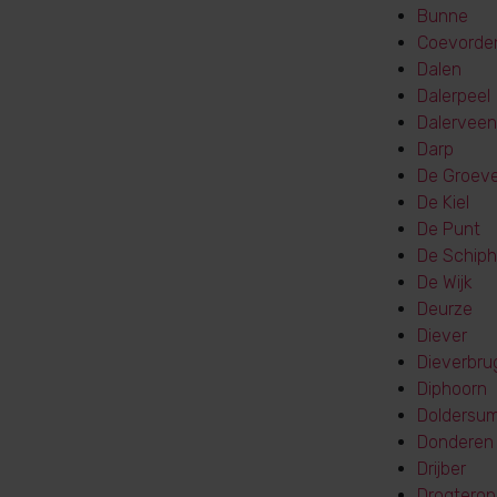
Bunne
Coevorde
Dalen
Dalerpeel
Dalerveen
Darp
De Groev
De Kiel
De Punt
De Schiph
De Wijk
Deurze
Diever
Dieverbru
Diphoorn
Doldersu
Donderen
Drijber
Drogterop