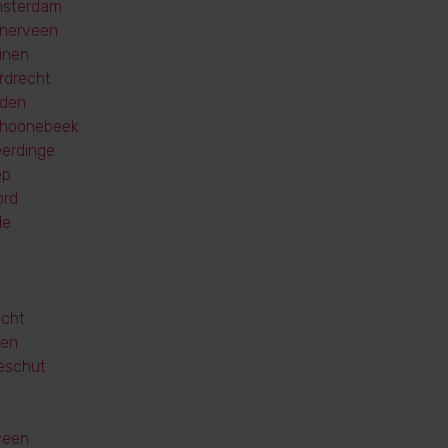
sterdam
nerveen
inen
rdrecht
den
hoonebeek
erdinge
ep
ord
de
acht
een
eschut
veen