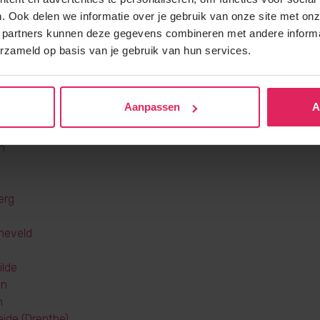
nijveen
. Ook delen we informatie over je gebruik van onze site met onz
rnijveenschemond
 partners kunnen deze gegevens combineren met andere informat
erzameld op basis van je gebruik van hun services.
Aanpassen
A
brug
n
erg
heveld
lde
en
n
eide (Drenthe)