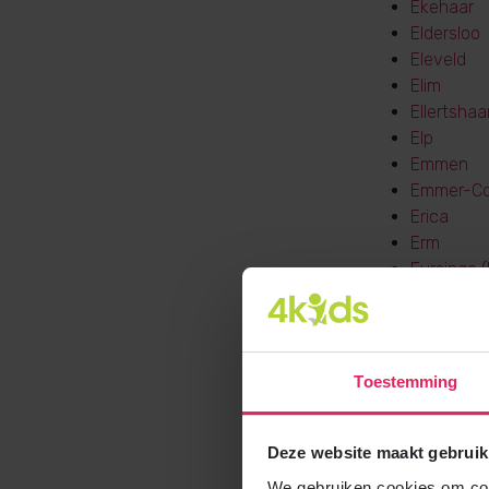
Ekehaar
Eldersloo
Eleveld
Elim
Ellertshaa
Elp
Emmen
Emmer-C
Erica
Erm
Eursinge 
Eursinge 
Exloërvee
Exloo
Fluitenbe
Toestemming
Foxwolde
Frederiks
Garminge
Deze website maakt gebruik
Gasselte
We gebruiken cookies om cont