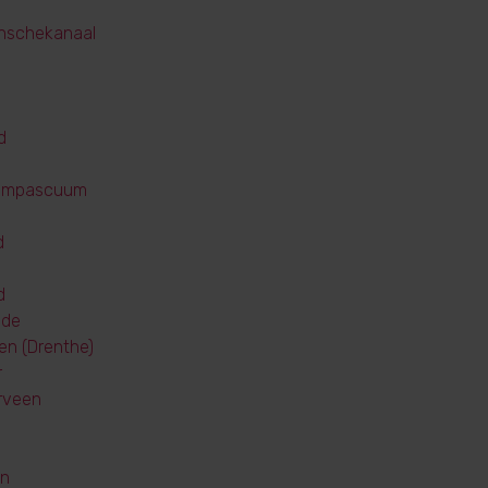
nschekanaal
d
ompascuum
d
d
lde
en (Drenthe)
r
rveen
en