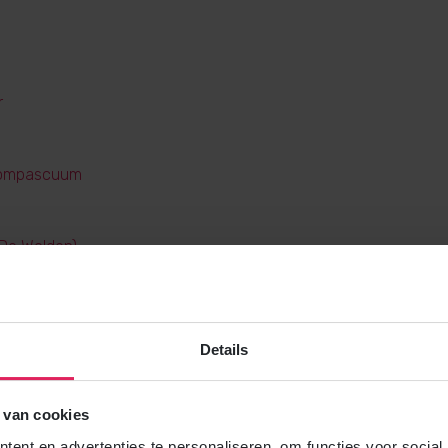
r
ompascuum
(De Wolden)
(Midden-Drenthe)
n
rg
Details
oord
 van cookies
ent en advertenties te personaliseren, om functies voor social