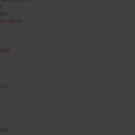
d
een
veen-Noord
wolde
ord
inge