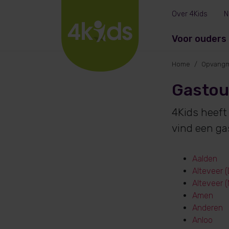
Over 4Kids
N
Voor ouders
Home
Opvangm
Gastou
4Kids heeft
vind een ga
Aalden
Alteveer 
Alteveer 
Amen
Anderen
Anloo