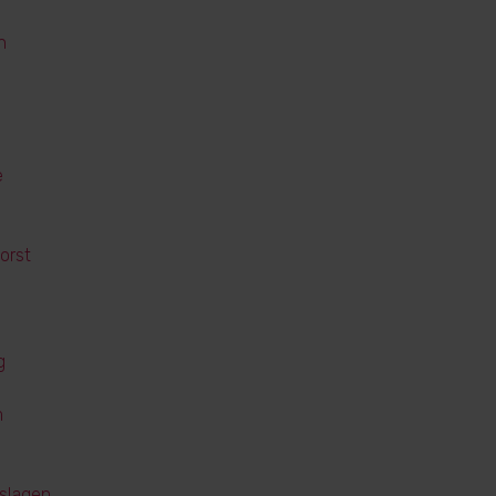
n
e
orst
g
m
slagen