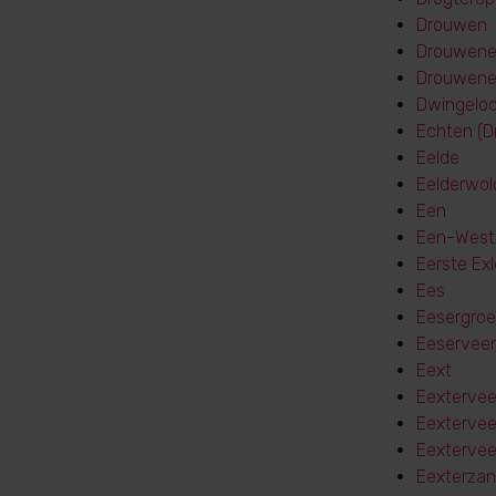
Drouwen
Drouwen
Drouwene
Dwingelo
Echten (D
Eelde
Eelderwol
Een
Een-West
Eerste Ex
Ees
Eesergro
Eeservee
Eext
Eexterve
Eextervee
Eexterve
Eexterzan