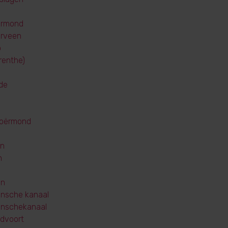
ermond
rveen
o
renthe)
de
loërmond
en
n
en
nsche kanaal
enschekanaal
dvoort