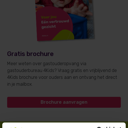
Gratis brochure
Meer weten over gastouderopvang via
gastouderbureau 4Kids? Vraag gratis en vrijblijvend de
4Kids brochure voor ouders aan en ontvang het direct
in je mailbox.
Brochure aanvragen