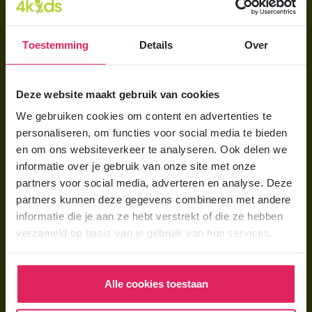
Direct regelen
Aanmelden bij 4Kids
Toestemming
Details
Over
Brochure aanvragen
Berekening maken
Deze website maakt gebruik van cookies
We gebruiken cookies om content en advertenties te
Voor ouders
personaliseren, om functies voor social media te bieden
en om ons websiteverkeer te analyseren. Ook delen we
Wat is gastouderopvang?
informatie over je gebruik van onze site met onze
Wat kost een gastouder?
partners voor social media, adverteren en analyse. Deze
partners kunnen deze gegevens combineren met andere
Hoe vind ik een gastouder?
informatie die je aan ze hebt verstrekt of die ze hebben
verzameld op basis van je gebruik van hun services.
Voor gastouders
Gastouder worden bij 4Kids
Alle cookies toestaan
Hoe vind ik gastkinderen?