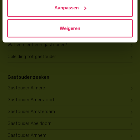
Trainingen & cursussen
Aanpassen
Gastouder worden
Weigeren
Gastouder worden
Wat verdient een gastouder?
Opleiding tot gastouder
Gastouder zoeken
Gastouder Almere
Gastouder Amersfoort
Gastouder Amsterdam
Gastouder Apeldoorn
Gastouder Arnhem