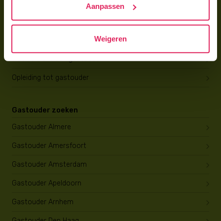
Aanpassen
Gastouder worden
Weigeren
Gastouder worden
Wat verdient een gastouder?
Opleiding tot gastouder
Gastouder zoeken
Gastouder Almere
Gastouder Amersfoort
Gastouder Amsterdam
Gastouder Apeldoorn
Gastouder Arnhem
Gastouder Den Haag