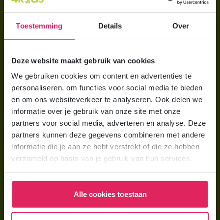
Aanmelden bij 4Kids
Toestemming
Details
Over
Brochure aanvragen
Berekening maken
Deze website maakt gebruik van cookies
We gebruiken cookies om content en advertenties te
Voor ouders
personaliseren, om functies voor social media te bieden
Wat is gastouderopvang?
en om ons websiteverkeer te analyseren. Ook delen we
informatie over je gebruik van onze site met onze
Wat kost een gastouder?
partners voor social media, adverteren en analyse. Deze
Hoe vind ik een gastouder?
partners kunnen deze gegevens combineren met andere
informatie die je aan ze hebt verstrekt of die ze hebben
verzameld op basis van je gebruik van hun services.
Voor gastouders
Gastouder worden bij 4Kids
Alle cookies toestaan
Hoe vind ik gastkinderen?
Trainingen & cursussen