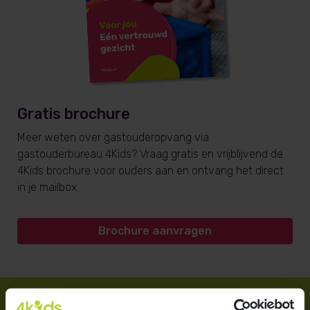
Gratis brochure
Meer weten over gastouderopvang via
gastouderbureau 4Kids? Vraag gratis en vrijblijvend de
4Kids brochure voor ouders aan en ontvang het direct
in je mailbox.
Brochure aanvragen
Direct regelen