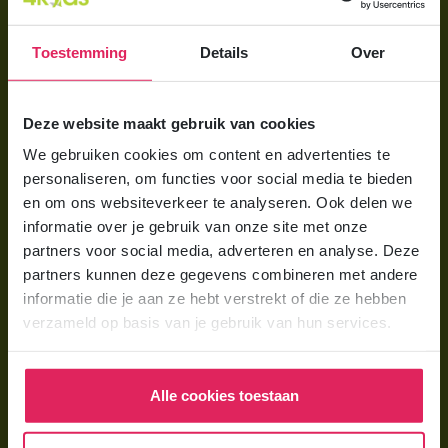
Aanmelden bij 4Kids
Toestemming
Details
Over
Brochure aanvragen
Berekening maken
Deze website maakt gebruik van cookies
We gebruiken cookies om content en advertenties te
Voor ouders
personaliseren, om functies voor social media te bieden
Wat is gastouderopvang?
en om ons websiteverkeer te analyseren. Ook delen we
informatie over je gebruik van onze site met onze
Wat kost een gastouder?
partners voor social media, adverteren en analyse. Deze
Hoe vind ik een gastouder?
partners kunnen deze gegevens combineren met andere
informatie die je aan ze hebt verstrekt of die ze hebben
verzameld op basis van je gebruik van hun services.
Voor gastouders
Gastouder worden bij 4Kids
Alle cookies toestaan
Hoe vind ik gastkinderen?
Trainingen & cursussen