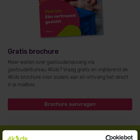
Gratis brochure
Meer weten over gastouderopvang via
gastouderbureau 4Kids? Vraag gratis en vrijblijvend de
4Kids brochure voor ouders aan en ontvang het direct
in je mailbox.
Brochure aanvragen
Direct regelen