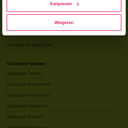
Aanpassen
Gastouder worden
Weigeren
Gastouder worden
Wat verdient een gastouder?
Opleiding tot gastouder
Gastouder zoeken
Gastouder Almere
Gastouder Amersfoort
Gastouder Amsterdam
Gastouder Apeldoorn
Gastouder Arnhem
Gastouder Den Haag