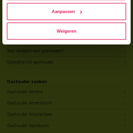
Hoe vind ik gastkinderen?
Aanpassen
Trainingen & cursussen
Gastouder worden
Weigeren
Gastouder worden
Wat verdient een gastouder?
Opleiding tot gastouder
Gastouder zoeken
Gastouder Almere
Gastouder Amersfoort
Gastouder Amsterdam
Gastouder Apeldoorn