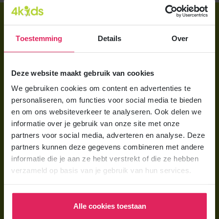
Direct regelen
Aanmelden bij 4Kids
Toestemming
Details
Over
Brochure aanvragen
Deze website maakt gebruik van cookies
Berekening maken
We gebruiken cookies om content en advertenties te
personaliseren, om functies voor social media te bieden
Voor ouders
en om ons websiteverkeer te analyseren. Ook delen we
Wat is gastouderopvang?
informatie over je gebruik van onze site met onze
partners voor social media, adverteren en analyse. Deze
Wat kost een gastouder?
partners kunnen deze gegevens combineren met andere
Hoe vind ik een gastouder?
informatie die je aan ze hebt verstrekt of die ze hebben
verzameld op basis van je gebruik van hun services.
Voor gastouders
Gastouder worden bij 4Kids
Alle cookies toestaan