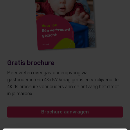
Gratis brochure
Meer weten over gastouderopvang via
gastouderbureau 4Kids? Vraag gratis en vrijblijvend de
4Kids brochure voor ouders aan en ontvang het direct
in je mailbox.
Brochure aanvragen