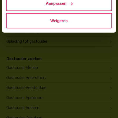
Aanpassen
Gastouder worden
Weigeren
Gastouder worden
Wat verdient een gastouder?
Opleiding tot gastouder
Gastouder zoeken
Gastouder Almere
Gastouder Amersfoort
Gastouder Amsterdam
Gastouder Apeldoorn
Gastouder Arnhem
Gastouder Den Haag