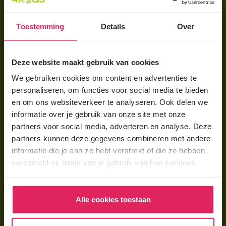
Aanmelden bij 4Kids
Toestemming
Details
Over
Brochure aanvragen
Berekening maken
Deze website maakt gebruik van cookies
We gebruiken cookies om content en advertenties te
Voor ouders
personaliseren, om functies voor social media te bieden
Wat is gastouderopvang?
en om ons websiteverkeer te analyseren. Ook delen we
informatie over je gebruik van onze site met onze
Wat kost een gastouder?
partners voor social media, adverteren en analyse. Deze
Hoe vind ik een gastouder?
partners kunnen deze gegevens combineren met andere
informatie die je aan ze hebt verstrekt of die ze hebben
verzameld op basis van je gebruik van hun services.
Voor gastouders
Gastouder worden bij 4Kids
Alle cookies toestaan
Hoe vind ik gastkinderen?
Trainingen & cursussen