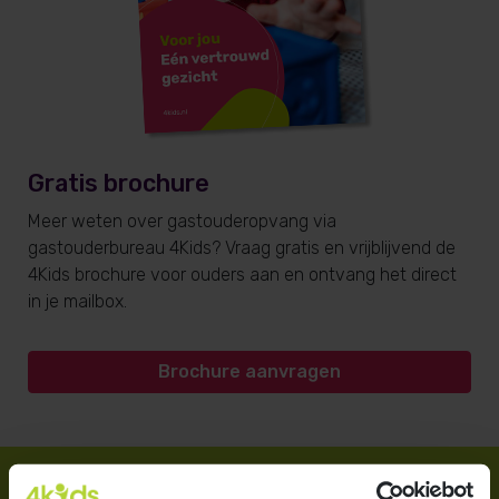
Gratis brochure
Meer weten over gastouderopvang via
gastouderbureau 4Kids? Vraag gratis en vrijblijvend de
4Kids brochure voor ouders aan en ontvang het direct
in je mailbox.
Brochure aanvragen
Direct regelen