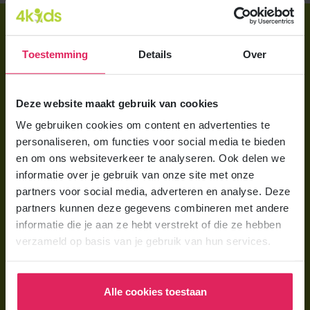
Direct regelen
Aanmelden bij 4Kids
Toestemming
Details
Over
Brochure aanvragen
Deze website maakt gebruik van cookies
Berekening maken
We gebruiken cookies om content en advertenties te
personaliseren, om functies voor social media te bieden
Voor ouders
en om ons websiteverkeer te analyseren. Ook delen we
Wat is gastouderopvang?
informatie over je gebruik van onze site met onze
partners voor social media, adverteren en analyse. Deze
Wat kost een gastouder?
partners kunnen deze gegevens combineren met andere
Hoe vind ik een gastouder?
informatie die je aan ze hebt verstrekt of die ze hebben
verzameld op basis van je gebruik van hun services.
Voor gastouders
Gastouder worden bij 4Kids
Alle cookies toestaan