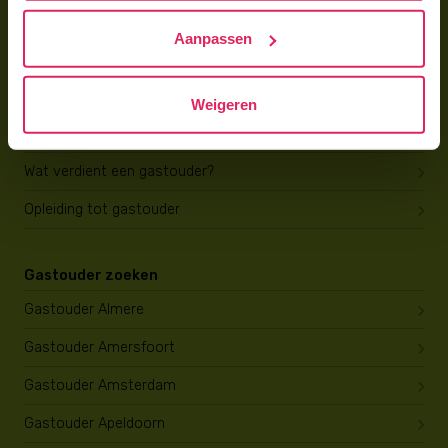
Hoe vind ik gastkinderen?
Aanpassen
Trainingen & cursussen
Gastouder worden
Weigeren
Gastouder worden
Wat verdient een gastouder?
Opleiding tot gastouder
Gastouder zoeken
Gastouder Almere
Gastouder Amersfoort
Gastouder Amsterdam
Gastouder Apeldoorn