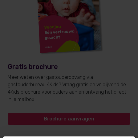
Gratis brochure
Meer weten over gastouderopvang via
gastouderbureau 4Kids? Vraag gratis en vrijblijvend de
4Kids brochure voor ouders aan en ontvang het direct
in je mailbox.
Brochure aanvragen