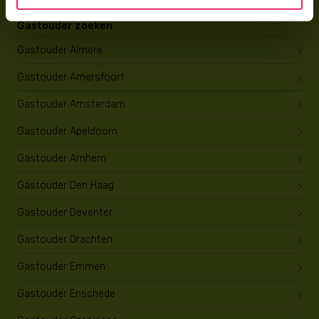
Gastouder zoeken
Gastouder Almere
Gastouder Amersfoort
Gastouder Amsterdam
Gastouder Apeldoorn
Gastouder Arnhem
Gastouder Den Haag
Gastouder Deventer
Gastouder Drachten
Gastouder Emmen
Gastouder Enschede