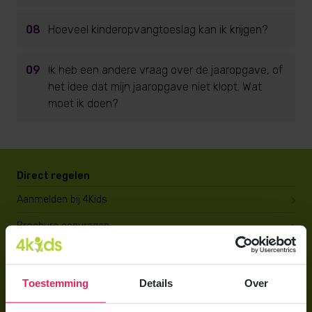
08
Hoeveel kinderopvangtoeslag kan ik krijgen?
09
Ik heb een andere vraag over de jaaropgave, of
het idee dat mijn jaaropgave niet klopt. Wat
moet ik doen?
Direct regelen
Aanmelden bij 4Kids
Brochure aanvragen
Berekening maken
Toestemming
Details
Over
Voor ouders