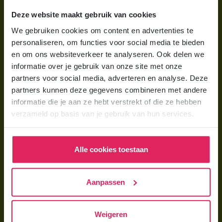
Wat is gastouderopvang?
Deze website maakt gebruik van cookies
Wat kost een gastouder?
We gebruiken cookies om content en advertenties te
Hoe vind ik een gastouder?
personaliseren, om functies voor social media te bieden
en om ons websiteverkeer te analyseren. Ook delen we
informatie over je gebruik van onze site met onze
Voor gastouders
partners voor social media, adverteren en analyse. Deze
Gastouder worden bij 4Kids
partners kunnen deze gegevens combineren met andere
informatie die je aan ze hebt verstrekt of die ze hebben
Hoe vind ik gastkinderen?
verzameld op basis van je gebruik van hun services.
Trainingen & cursussen
Alle cookies toestaan
Gastouder worden
Gastouder worden
Aanpassen
Wat verdient een gastouder?
Opleiding tot gastouder
Weigeren