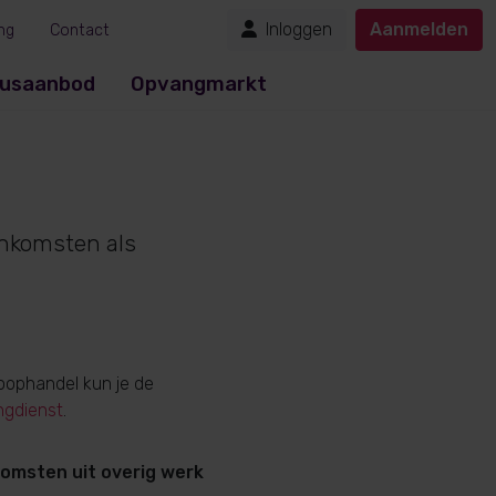
Inloggen
Aanmelden
ng
Contact
usaanbod
Opvangmarkt
inkomsten als
Koophandel kun je de
ingdienst
.
komsten uit overig werk