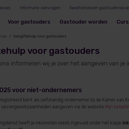
ieuws
Informatie aanvragen
Kwaliteitseisen gastouderopva
Voor gastouders
Gastouder worden
Curs
hulp
Aangiftehulp voor gastouders
tehulp voor gastouders
ina informeren wij je over het aangeven van je 
2025 voor niet-ondernemers
geregistreerd bent als zelfstandig ondernemer bij de Kamer van 
je opvangwerkzaamheden aangeven via de website
Mijn belast
ingdienst heeft je inkomsten reeds ingevuld onder het kopje
in