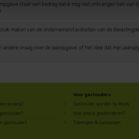
ropgave staat een bedrag dat ik nog niet ontvangen heb van de
?
bruik maken van de ondernemersfaciliteiten van de Belastingdi
n andere vraag over de jaaropgave, of het idee dat mijn jaaropg
Voor gastouders
uderopvang?
Gastouder worden bij 4Kids
 gastouder?
Hoe vind ik gastkinderen?
en gastouder?
Trainingen & cursussen