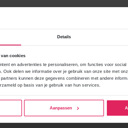
lde vragen
an ik de aangifte inkomstenbelasting 2025 indienen bij de Bel
Details
angifte doen volgens het kasstelsel, maar wat betekent dat?
 van cookies
n DigiD nodig voor het verzenden van de definitieve wijziging. H
ent en advertenties te personaliseren, om functies voor social
. Ook delen we informatie over je gebruik van onze site met onz
ontvang ik mijn jaaropgave 2025 van 4Kids?
 partners kunnen deze gegevens combineren met andere informat
erzameld op basis van je gebruik van hun services.
sten aftrekken van de inkomsten, zodat ik de belastingdruk ka
Aanpassen
A
 2025 een deel van mijn opbrengsten teruggeschonken aan (de 
ren, kan dit belastingvrij?