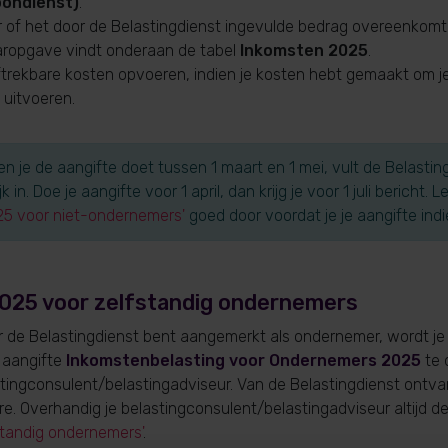
loondienst)
.
r of het door de Belastingdienst ingevulde bedrag overeenkomt
jaaropgave vindt onderaan de tabel
Inkomsten 2025
.
ftrekbare kosten opvoeren, indien je kosten hebt gemaakt o
 uitvoeren.
en je de aangifte doet tussen 1 maart en 1 mei, vult de Belasting
k in. Doe je aangifte voor 1 april, dan krijg je voor 1 juli bericht.
25 voor niet-ondernemers'
goed door voordat je je aangifte indi
025 voor zelfstandig ondernemers
 de Belastingdienst bent aangemerkt als ondernemer, wordt je 
 aangifte
Inkomstenbelasting voor Ondernemers 2025
te 
tingconsulent/belastingadviseur. Van de Belastingdienst ontva
e. Overhandig je belastingconsulent/belastingadviseur altijd d
standig ondernemers'
.