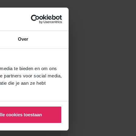
astingdienst?
Over
oe kom ik hier aan?
 media te bieden en om ons
e partners voor social media,
ie die je aan ze hebt
n verlagen?
lle cookies toestaan
ouders van) mijn