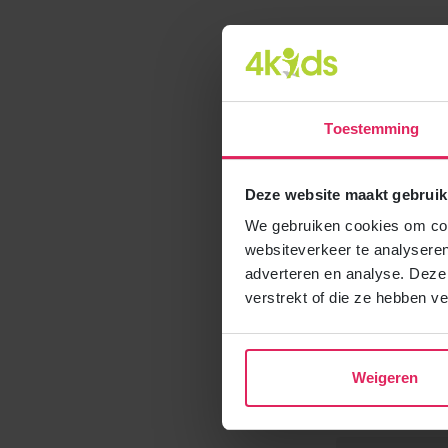
Veel geste
01
Wanneer k
Toestemming
02
Ik moet a
Deze website maakt gebruik
03
Ik heb ee
We gebruiken cookies om cont
websiteverkeer te analyseren
04
Wanneer 
adverteren en analyse. Deze
verstrekt of die ze hebben v
05
Kan ik ko
Weigeren
06
Ik heb in
gastkinde