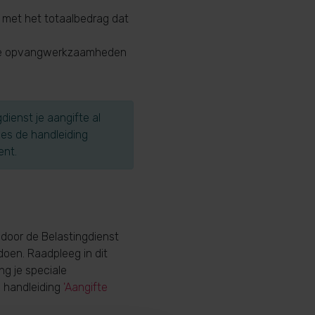
 met het totaalbedrag dat
m je opvangwerkzaamheden
dienst je aangifte al
 Lees de handleiding
ent.
door de Belastingdienst
doen. Raadpleeg in dit
ng je speciale
e handleiding
'Aangifte