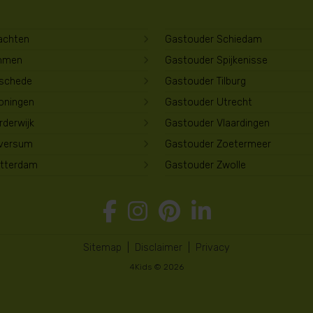
achten
Gastouder Schiedam
mmen
Gastouder Spijkenisse
schede
Gastouder Tilburg
oningen
Gastouder Utrecht
derwijk
Gastouder Vlaardingen
lversum
Gastouder Zoetermeer
tterdam
Gastouder Zwolle
Sitemap
|
Disclaimer
|
Privacy
4Kids © 2026