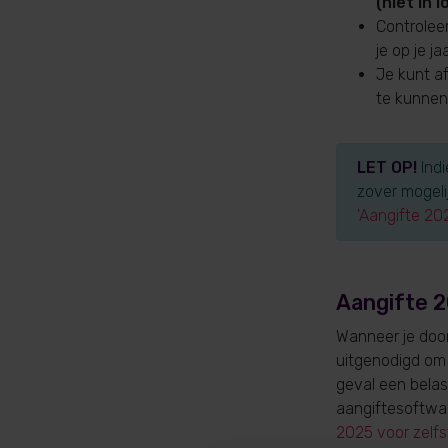
(niet in 
Controlee
je op je 
Je kunt a
te kunnen
LET OP!
Indi
zover mogelij
'Aangifte 20
Aangifte 2
Wanneer je door
uitgenodigd om
geval een belas
aangiftesoftwar
2025 voor zelf