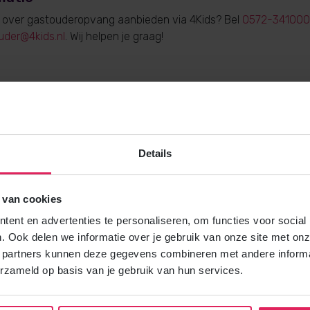
e over gastouderopvang aanbieden via 4Kids? Bel
0572-341000
uder@4kids.nl
. Wij helpen je graag!
Gratis brochure
Details
Meer weten over gastouderopvang via
Vraag gratis en vrijblijvend de 4Kids 
en ontvang het direct in je mailbox.
 van cookies
ent en advertenties te personaliseren, om functies voor social
Brochure aanvragen
. Ook delen we informatie over je gebruik van onze site met onz
 partners kunnen deze gegevens combineren met andere informat
erzameld op basis van je gebruik van hun services.