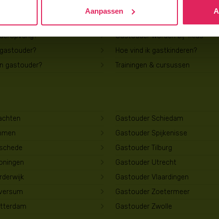
Aanpassen
A
Voor gastouders
uderopvang?
Gastouder worden bij 4Kids
 gastouder?
Hoe vind ik gastkinderen?
en gastouder?
Trainingen & cursussen
achten
Gastouder Schiedam
mmen
Gastouder Spijkenisse
schede
Gastouder Tilburg
oningen
Gastouder Utrecht
derwijk
Gastouder Vlaardingen
lversum
Gastouder Zoetermeer
tterdam
Gastouder Zwolle