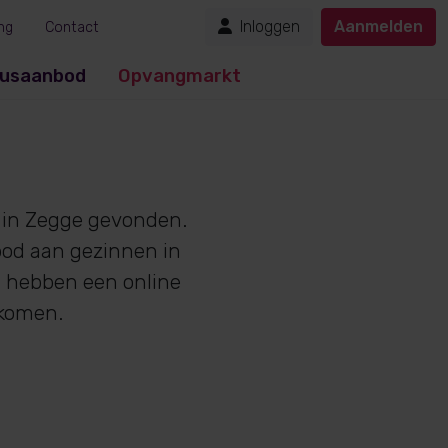
Inloggen
Aanmelden
ng
Contact
usaanbod
Opvangmarkt
in Zegge gevonden.
bod aan gezinnen in
n hebben een online
nkomen.