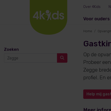
Over 4Kids
N
Voor ouders
Home
Opvangm
Gastki
Zoeken
Op de opva
Probeer een
Zegge brede
profiel. En
Help mij gas
Meer infor