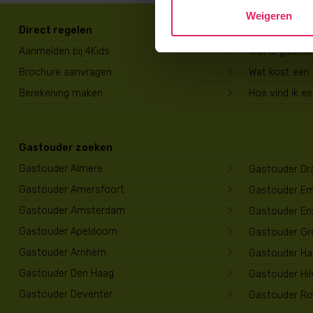
Weigeren
Direct regelen
Voor ouders
Aanmelden bij 4Kids
Wat is gasto
Brochure aanvragen
Wat kost een
Berekening maken
Hoe vind ik e
Gastouder zoeken
Gastouder Almere
Gastouder Dr
Gastouder Amersfoort
Gastouder E
Gastouder Amsterdam
Gastouder En
Gastouder Apeldoorn
Gastouder Gr
Gastouder Arnhem
Gastouder Har
Gastouder Den Haag
Gastouder Hi
Gastouder Deventer
Gastouder Ro