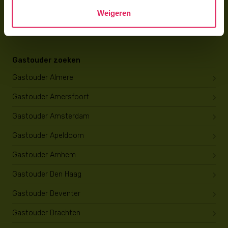
Wat verdient een gastouder?
Weigeren
Opleiding tot gastouder
Gastouder zoeken
Gastouder Almere
Gastouder Amersfoort
Gastouder Amsterdam
Gastouder Apeldoorn
Gastouder Arnhem
Gastouder Den Haag
Gastouder Deventer
Gastouder Drachten