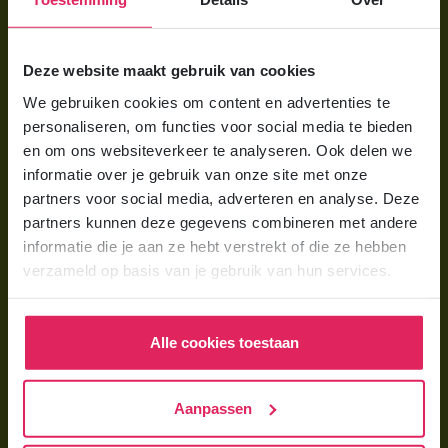
Voor ouders
Deze website maakt gebruik van cookies
Wat is gastouderopvang?
We gebruiken cookies om content en advertenties te
personaliseren, om functies voor social media te bieden
Wat kost een gastouder?
en om ons websiteverkeer te analyseren. Ook delen we
Hoe vind ik een gastouder?
informatie over je gebruik van onze site met onze
partners voor social media, adverteren en analyse. Deze
partners kunnen deze gegevens combineren met andere
Voor gastouders
informatie die je aan ze hebt verstrekt of die ze hebben
Gastouder worden bij 4Kids
verzameld op basis van je gebruik van hun services.
Hoe vind ik gastkinderen?
Trainingen & cursussen
Alle cookies toestaan
Gastouder worden
Aanpassen
Gastouder worden