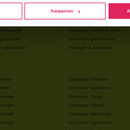
Aanpassen
A
Voor gastouders
uderopvang?
Gastouder worden bij 4Kids
 gastouder?
Hoe vind ik gastkinderen?
en gastouder?
Trainingen & cursussen
achten
Gastouder Schiedam
mmen
Gastouder Spijkenisse
schede
Gastouder Tilburg
oningen
Gastouder Utrecht
derwijk
Gastouder Vlaardingen
lversum
Gastouder Zoetermeer