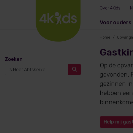
Over 4Kids
N
Voor ouders
Home
Opvangm
Gastkin
Zoeken
Op de opva
gevonden. P
gezinnen in
hebben een 
binnenkom
Help mij gas