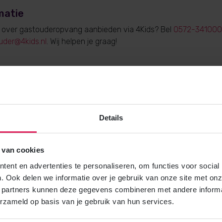
matie
e over gastouderopvang aanbieden via 4Kids? Bel
0572-341000
uder@4kids.nl
. Wij helpen je graag!
Gratis brochure
Details
Meer weten over gastouderopvang via
Vraag gratis en vrijblijvend de 4Kids 
en ontvang het direct in je mailbox.
 van cookies
ent en advertenties te personaliseren, om functies voor social
. Ook delen we informatie over je gebruik van onze site met onz
Brochure aanvragen
 partners kunnen deze gegevens combineren met andere informat
erzameld op basis van je gebruik van hun services.