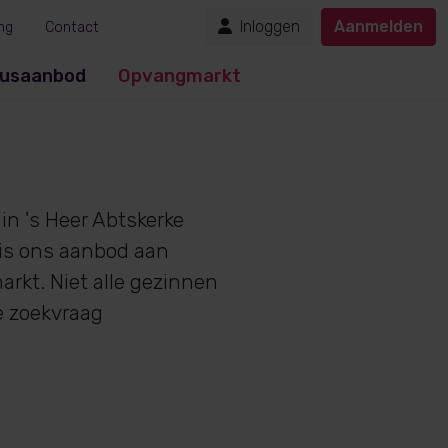
Inloggen
Aanmelden
ng
Contact
usaanbod
Opvangmarkt
in 's Heer Abtskerke
 is ons aanbod aan
rkt. Niet alle gezinnen
e zoekvraag