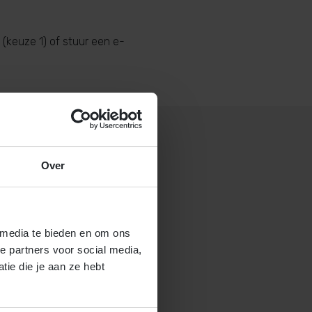
(keuze 1) of stuur een e-
Over
 gastouderbureau 4Kids?
brochure voor gastouders aan
 media te bieden en om ons
e partners voor social media,
ie die je aan ze hebt