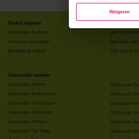
Weigeren
Direct regelen
Voor ouders
Aanmelden bij 4Kids
Wat is gasto
Brochure aanvragen
Wat kost een
Berekening maken
Hoe vind ik e
Gastouder zoeken
Gastouder Almere
Gastouder Dr
Gastouder Amersfoort
Gastouder E
Gastouder Amsterdam
Gastouder En
Gastouder Apeldoorn
Gastouder Gr
Gastouder Arnhem
Gastouder Har
Gastouder Den Haag
Gastouder Hi