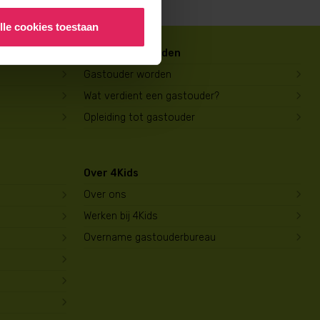
lle cookies toestaan
Gastouder worden
Gastouder worden
Wat verdient een gastouder?
Opleiding tot gastouder
Over 4Kids
Over ons
Werken bij 4Kids
Overname gastouderbureau