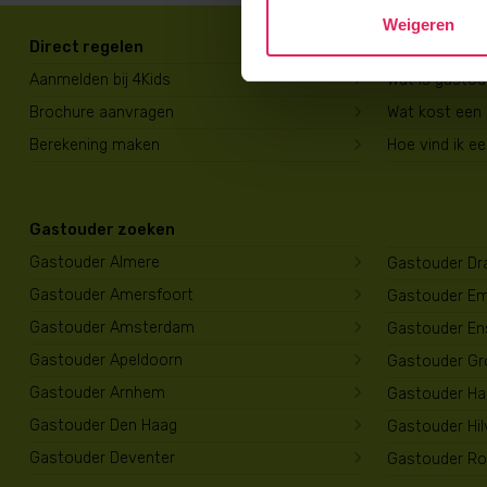
Weigeren
Direct regelen
Voor ouders
Aanmelden bij 4Kids
Wat is gasto
Brochure aanvragen
Wat kost een
Berekening maken
Hoe vind ik e
Gastouder zoeken
Gastouder Almere
Gastouder Dr
Gastouder Amersfoort
Gastouder E
Gastouder Amsterdam
Gastouder En
Gastouder Apeldoorn
Gastouder Gr
Gastouder Arnhem
Gastouder Har
Gastouder Den Haag
Gastouder Hi
Gastouder Deventer
Gastouder Ro