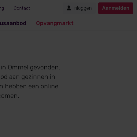
Inloggen
Aanmelden
ng
Contact
usaanbod
Opvangmarkt
in Ommel gevonden.
bod aan gezinnen in
en hebben een online
nkomen.