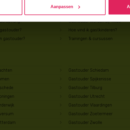
Aanpassen
A
Voor gastouders
uderopvang?
Gastouder worden bij 4Kids
 gastouder?
Hoe vind ik gastkinderen?
en gastouder?
Trainingen & cursussen
achten
Gastouder Schiedam
mmen
Gastouder Spijkenisse
schede
Gastouder Tilburg
oningen
Gastouder Utrecht
derwijk
Gastouder Vlaardingen
lversum
Gastouder Zoetermeer
tterdam
Gastouder Zwolle