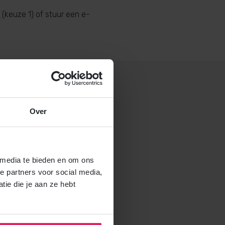
(keuze 1) of stuur een e-
Over
 gastouderbureau 4Kids?
brochure voor gastouders aan
 media te bieden en om ons
e partners voor social media,
ie die je aan ze hebt