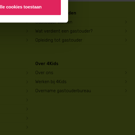
lle cookies toestaan
Gastouder worden
Gastouder worden
Wat verdient een gastouder?
Opleiding tot gastouder
Over 4Kids
Over ons
Werken bij 4Kids
Overname gastouderbureau