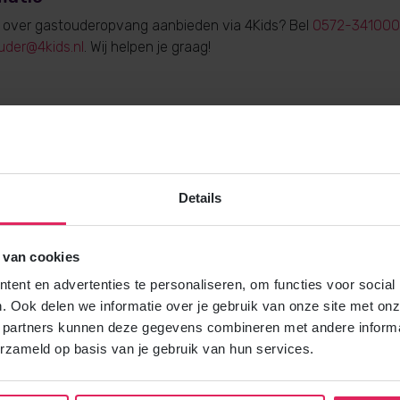
e over gastouderopvang aanbieden via 4Kids? Bel
0572-341000
uder@4kids.nl
. Wij helpen je graag!
Gratis brochure
Details
Meer weten over gastouderopvang via
Vraag gratis en vrijblijvend de 4Kids 
en ontvang het direct in je mailbox.
 van cookies
ent en advertenties te personaliseren, om functies voor social
Brochure aanvragen
. Ook delen we informatie over je gebruik van onze site met onz
 partners kunnen deze gegevens combineren met andere informat
erzameld op basis van je gebruik van hun services.