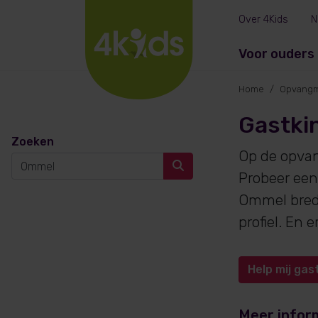
Over 4Kids
N
Voor ouders
Home
Opvangm
Gastki
Zoeken
Op de opva
Probeer een
Ommel brede
profiel. En
Help mij gas
Meer infor