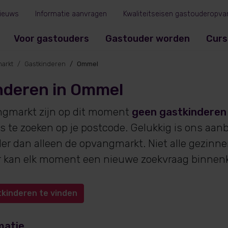
ieuws
Informatie aanvragen
Kwaliteitseisen gastouderopva
Voor gastouders
Gastouder worden
Curs
arkt
Gastkinderen
Ommel
nderen in Ommel
ngmarkt zijn op dit moment
geen gastkinderen
s te zoeken op je postcode. Gelukkig is ons aan
r dan alleen de opvangmarkt. Niet alle gezinn
 er kan elk moment een nieuwe zoekvraag binne
tkinderen te vinden
matie