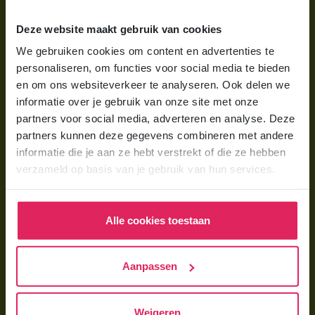
Wat is gastouderopvang?
Deze website maakt gebruik van cookies
Wat kost een gastouder?
We gebruiken cookies om content en advertenties te
personaliseren, om functies voor social media te bieden
Hoe vind ik een gastouder?
en om ons websiteverkeer te analyseren. Ook delen we
informatie over je gebruik van onze site met onze
Voor gastouders
partners voor social media, adverteren en analyse. Deze
partners kunnen deze gegevens combineren met andere
Gastouder worden bij 4Kids
informatie die je aan ze hebt verstrekt of die ze hebben
Hoe vind ik gastkinderen?
verzameld op basis van je gebruik van hun services.
Trainingen & cursussen
Alle cookies toestaan
Gastouder worden
Gastouder worden
Aanpassen
Wat verdient een gastouder?
Opleiding tot gastouder
Weigeren