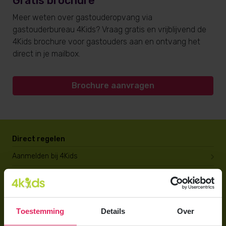
Gratis brochure
Meer weten over gastouderopvang via
gastouderbureau 4Kids? Vraag gratis en vrijblijvend de
4Kids brochure voor gastouders aan en ontvang het
direct in je mailbox.
Brochure aanvragen
Direct regelen
Aanmelden bij 4Kids
Brochure aanvragen
Berekening maken
Toestemming
Details
Over
Voor ouders