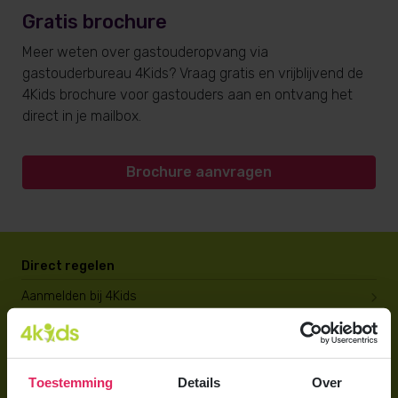
Gratis brochure
Meer weten over gastouderopvang via
gastouderbureau 4Kids? Vraag gratis en vrijblijvend de
4Kids brochure voor gastouders aan en ontvang het
direct in je mailbox.
Brochure aanvragen
Direct regelen
Aanmelden bij 4Kids
Brochure aanvragen
Berekening maken
Toestemming
Details
Over