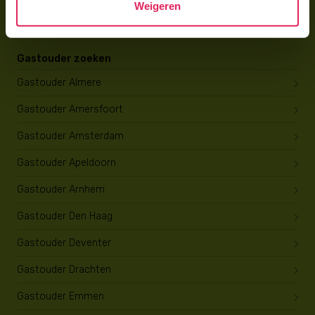
Weigeren
Opleiding tot gastouder
Gastouder zoeken
Gastouder Almere
Gastouder Amersfoort
Gastouder Amsterdam
Gastouder Apeldoorn
Gastouder Arnhem
Gastouder Den Haag
Gastouder Deventer
Gastouder Drachten
Gastouder Emmen