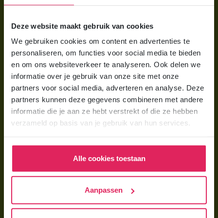
Voor ouders
Deze website maakt gebruik van cookies
Wat is gastouderopvang?
We gebruiken cookies om content en advertenties te
Wat kost een gastouder?
personaliseren, om functies voor social media te bieden
Hoe vind ik een gastouder?
en om ons websiteverkeer te analyseren. Ook delen we
informatie over je gebruik van onze site met onze
partners voor social media, adverteren en analyse. Deze
Voor gastouders
partners kunnen deze gegevens combineren met andere
Gastouder worden bij 4Kids
informatie die je aan ze hebt verstrekt of die ze hebben
verzameld op basis van je gebruik van hun services.
Hoe vind ik gastkinderen?
Trainingen & cursussen
Alle cookies toestaan
Gastouder worden
Gastouder worden
Aanpassen
Wat verdient een gastouder?