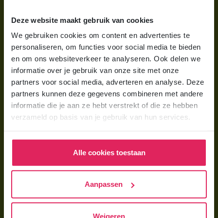
Wat is gastouderopvang?
Deze website maakt gebruik van cookies
Wat kost een gastouder?
We gebruiken cookies om content en advertenties te
personaliseren, om functies voor social media te bieden
Hoe vind ik een gastouder?
en om ons websiteverkeer te analyseren. Ook delen we
informatie over je gebruik van onze site met onze
Voor gastouders
partners voor social media, adverteren en analyse. Deze
partners kunnen deze gegevens combineren met andere
Gastouder worden bij 4Kids
informatie die je aan ze hebt verstrekt of die ze hebben
Hoe vind ik gastkinderen?
verzameld op basis van je gebruik van hun services.
Trainingen & cursussen
Alle cookies toestaan
Gastouder worden
Gastouder worden
Aanpassen
Wat verdient een gastouder?
Opleiding tot gastouder
Weigeren