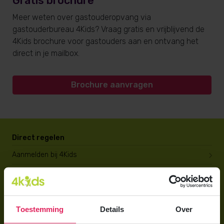
Gratis brochure
Meer weten over gastouderopvang via
gastouderbureau 4Kids? Vraag gratis en vrijblijvend de
4Kids brochure voor gastouders aan en ontvang het
direct in je mailbox.
Brochure aanvragen
Direct regelen
Aanmelden bij 4Kids
Brochure aanvragen
Berekening maken
Toestemming
Details
Over
Voor ouders