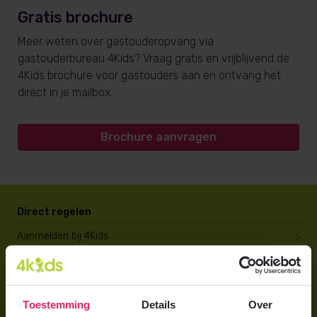
Gratis brochure
Meer weten over gastouderopvang via
gastouderbureau 4Kids? Vraag gratis en vrijblijvend de
4Kids brochure voor gastouders aan en ontvang het
direct in je mailbox.
Brochure aanvragen
Direct regelen
Aanmelden bij 4Kids
Brochure aanvragen
Berekening maken
Toestemming
Details
Over