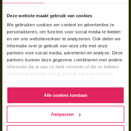
Voor ouders
Deze website maakt gebruik van cookies
Wat is gastouderopvang?
We gebruiken cookies om content en advertenties te
Wat kost een gastouder?
personaliseren, om functies voor social media te bieden
Hoe vind ik een gastouder?
en om ons websiteverkeer te analyseren. Ook delen we
informatie over je gebruik van onze site met onze
partners voor social media, adverteren en analyse. Deze
Voor gastouders
partners kunnen deze gegevens combineren met andere
Gastouder worden bij 4Kids
informatie die je aan ze hebt verstrekt of die ze hebben
verzameld op basis van je gebruik van hun services.
Hoe vind ik gastkinderen?
Trainingen & cursussen
Alle cookies toestaan
Gastouder worden
Gastouder worden
Aanpassen
Wat verdient een gastouder?