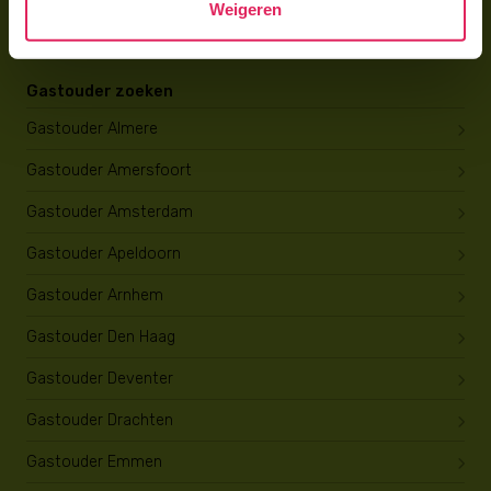
Weigeren
Opleiding tot gastouder
Gastouder zoeken
Gastouder Almere
Gastouder Amersfoort
Gastouder Amsterdam
Gastouder Apeldoorn
Gastouder Arnhem
Gastouder Den Haag
Gastouder Deventer
Gastouder Drachten
Gastouder Emmen