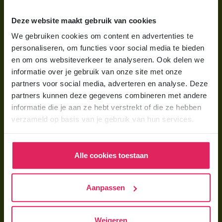
Wat is gastouderopvang?
Deze website maakt gebruik van cookies
Wat kost een gastouder?
We gebruiken cookies om content en advertenties te
personaliseren, om functies voor social media te bieden
Hoe vind ik een gastouder?
en om ons websiteverkeer te analyseren. Ook delen we
informatie over je gebruik van onze site met onze
Voor gastouders
partners voor social media, adverteren en analyse. Deze
partners kunnen deze gegevens combineren met andere
Gastouder worden bij 4Kids
informatie die je aan ze hebt verstrekt of die ze hebben
Hoe vind ik gastkinderen?
verzameld op basis van je gebruik van hun services.
Trainingen & cursussen
Alle cookies toestaan
Gastouder worden
Gastouder worden
Aanpassen
Wat verdient een gastouder?
Opleiding tot gastouder
Weigeren