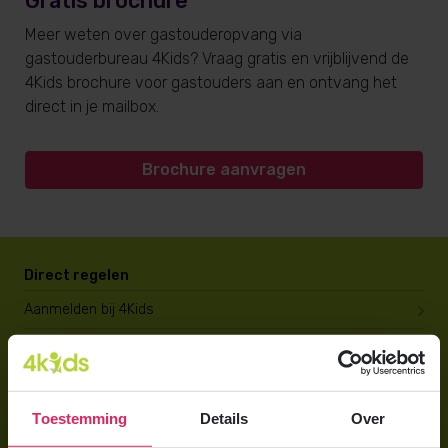
Gratis brochure
Meer weten over gastouderopvang via
gastouderbureau 4Kids? Vraag gratis en vrijblijvend de
4Kids brochure voor gastouders aan en ontvang het
direct in je mailbox.
Brochure aanvragen
Direct regelen
Aanmelden bij 4Kids
Brochure aanvragen
Berekening maken
Toestemming
Details
Over
Voor ouders