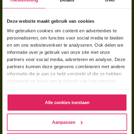
Voor ouders
Deze website maakt gebruik van cookies
Wat is gastouderopvang?
We gebruiken cookies om content en advertenties te
personaliseren, om functies voor social media te bieden
Wat kost een gastouder?
en om ons websiteverkeer te analyseren. Ook delen we
Hoe vind ik een gastouder?
informatie over je gebruik van onze site met onze
partners voor social media, adverteren en analyse. Deze
partners kunnen deze gegevens combineren met andere
Voor gastouders
informatie die je aan ze hebt verstrekt of die ze hebben
Gastouder worden bij 4Kids
verzameld op basis van je gebruik van hun services.
Hoe vind ik gastkinderen?
Trainingen & cursussen
Alle cookies toestaan
Gastouder worden
Aanpassen
Gastouder worden