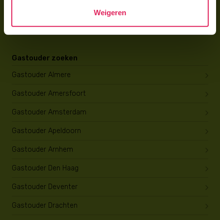
Wat verdient een gastouder?
Weigeren
Opleiding tot gastouder
Gastouder zoeken
Gastouder Almere
Gastouder Amersfoort
Gastouder Amsterdam
Gastouder Apeldoorn
Gastouder Arnhem
Gastouder Den Haag
Gastouder Deventer
Gastouder Drachten