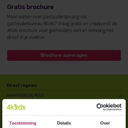
Gratis brochure
Meer weten over gastouderopvang via
gastouderbureau 4Kids? Vraag gratis en vrijblijvend de
4Kids brochure voor gastouders aan en ontvang het
direct in je mailbox.
Brochure aanvragen
Direct regelen
Aanmelden bij 4Kids
Brochure aanvragen
Berekening maken
Toestemming
Details
Over