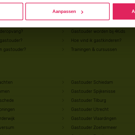
Aanpassen
A
Voor gastouders
uderopvang?
Gastouder worden bij 4Kids
 gastouder?
Hoe vind ik gastkinderen?
en gastouder?
Trainingen & cursussen
achten
Gastouder Schiedam
mmen
Gastouder Spijkenisse
schede
Gastouder Tilburg
oningen
Gastouder Utrecht
derwijk
Gastouder Vlaardingen
lversum
Gastouder Zoetermeer