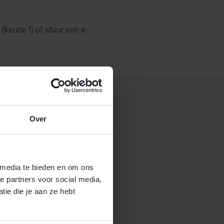
(keuze 1) of stuur een e-
Over
 gastouderbureau 4Kids?
brochure voor gastouders aan
 media te bieden en om ons
e partners voor social media,
ie die je aan ze hebt