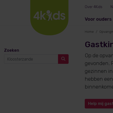
Over 4Kids
N
Voor ouders
Home
Opvangm
Gastki
Zoeken
Op de opva
gevonden. P
gezinnen in
hebben een 
binnenkom
Help mij gas