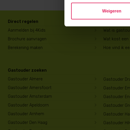
Weigeren
Direct regelen
Voor ouders
Aanmelden bij 4Kids
Wat is gasto
Brochure aanvragen
Wat kost een
Berekening maken
Hoe vind ik e
Gastouder zoeken
Gastouder Almere
Gastouder Dr
Gastouder Amersfoort
Gastouder E
Gastouder Amsterdam
Gastouder En
Gastouder Apeldoorn
Gastouder Gr
Gastouder Arnhem
Gastouder Har
Gastouder Den Haag
Gastouder Hi