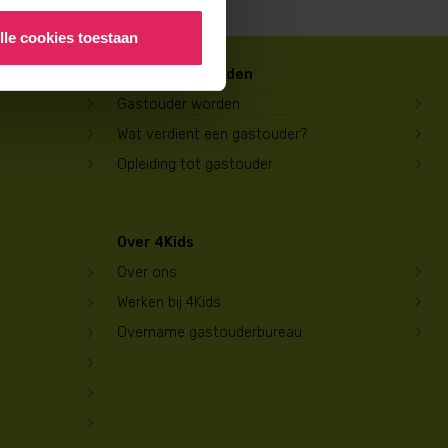
lle cookies toestaan
Gastouder worden
Gastouder worden
Wat verdient een gastouder?
Opleiding tot gastouder
Over 4Kids
Over ons
Werken bij 4Kids
Overname gastouderbureau