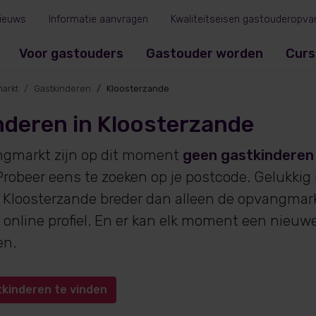
ieuws
Informatie aanvragen
Kwaliteitseisen gastouderopva
Voor gastouders
Gastouder worden
Curs
arkt
Gastkinderen
Kloosterzande
nderen in Kloosterzande
ngmarkt zijn op dit moment
geen gastkinderen
robeer eens te zoeken op je postcode. Gelukkig
 Kloosterzande breder dan alleen de opvangmarkt
online profiel. En er kan elk moment een nieuw
en.
tkinderen te vinden