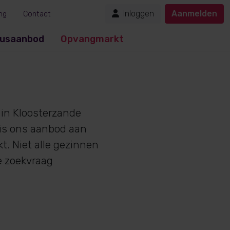
Inloggen
Aanmelden
ng
Contact
usaanbod
Opvangmarkt
in Kloosterzande
 is ons aanbod aan
. Niet alle gezinnen
e zoekvraag