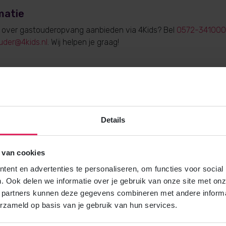
matie
e over gastouderopvang aanbieden via 4Kids? Bel
0572-341000
uder@4kids.nl
. Wij helpen je graag!
Gratis brochure
Details
Meer weten over gastouderopvang via
Vraag gratis en vrijblijvend de 4Kids 
en ontvang het direct in je mailbox.
 van cookies
ent en advertenties te personaliseren, om functies voor social
. Ook delen we informatie over je gebruik van onze site met onz
Brochure aanvragen
 partners kunnen deze gegevens combineren met andere informat
erzameld op basis van je gebruik van hun services.