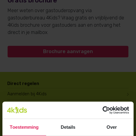
Gratis brochure
Meer weten over gastouderopvang via
gastouderbureau 4Kids? Vraag gratis en vrijblijvend de
4Kids brochure voor gastouders aan en ontvang het
direct in je mailbox.
Brochure aanvragen
Direct regelen
Aanmelden bij 4Kids
Brochure aanvragen
Berekening maken
Toestemming
Details
Over
Voor ouders