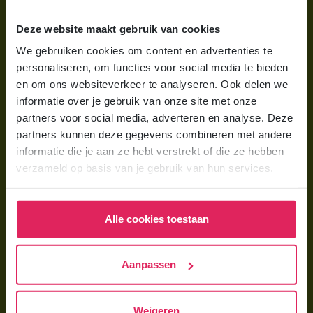
Wat is gastouderopvang?
Deze website maakt gebruik van cookies
Wat kost een gastouder?
We gebruiken cookies om content en advertenties te
personaliseren, om functies voor social media te bieden
Hoe vind ik een gastouder?
en om ons websiteverkeer te analyseren. Ook delen we
informatie over je gebruik van onze site met onze
Voor gastouders
partners voor social media, adverteren en analyse. Deze
partners kunnen deze gegevens combineren met andere
Gastouder worden bij 4Kids
informatie die je aan ze hebt verstrekt of die ze hebben
Hoe vind ik gastkinderen?
verzameld op basis van je gebruik van hun services.
Trainingen & cursussen
Alle cookies toestaan
Gastouder worden
Gastouder worden
Aanpassen
Wat verdient een gastouder?
Opleiding tot gastouder
Weigeren