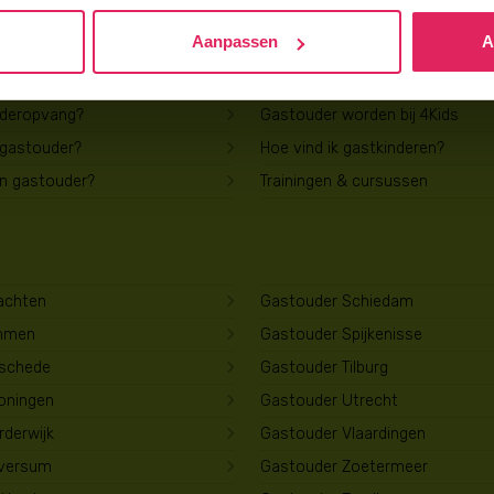
Aanpassen
A
Voor gastouders
uderopvang?
Gastouder worden bij 4Kids
 gastouder?
Hoe vind ik gastkinderen?
en gastouder?
Trainingen & cursussen
achten
Gastouder Schiedam
mmen
Gastouder Spijkenisse
schede
Gastouder Tilburg
oningen
Gastouder Utrecht
derwijk
Gastouder Vlaardingen
lversum
Gastouder Zoetermeer