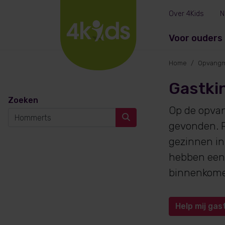
Over 4Kids
N
Voor ouders
Home
Opvangm
Gastki
Zoeken
Op de opva
gevonden. P
gezinnen in
hebben een 
binnenkom
Help mij gas