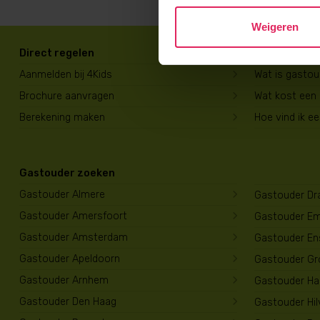
Weigeren
Direct regelen
Voor ouders
Aanmelden bij 4Kids
Wat is gasto
Brochure aanvragen
Wat kost een
Berekening maken
Hoe vind ik e
Gastouder zoeken
Gastouder Almere
Gastouder Dr
Gastouder Amersfoort
Gastouder E
Gastouder Amsterdam
Gastouder En
Gastouder Apeldoorn
Gastouder Gr
Gastouder Arnhem
Gastouder Har
Gastouder Den Haag
Gastouder Hi