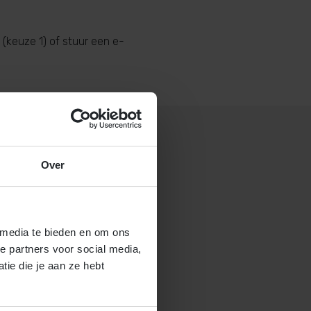
(keuze 1) of stuur een e-
Over
 gastouderbureau 4Kids?
brochure voor gastouders aan
 media te bieden en om ons
e partners voor social media,
ie die je aan ze hebt