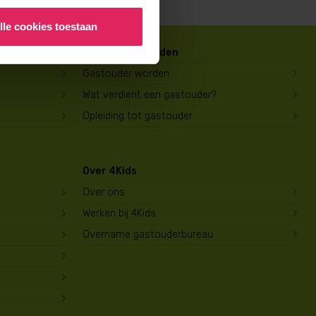
lle cookies toestaan
Gastouder worden
Gastouder worden
Wat verdient een gastouder?
Opleiding tot gastouder
Over 4Kids
Over ons
Werken bij 4Kids
Overname gastouderbureau