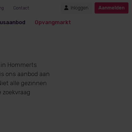
Inloggen
Aanmelden
ng
Contact
usaanbod
Opvangmarkt
in Hommerts
 is ons aanbod aan
iet alle gezinnen
e zoekvraag