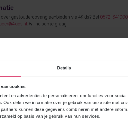
matie
e over gastouderopvang aanbieden via 4Kids? Bel
0572-341000
uder@4kids.nl
. Wij helpen je graag!
Gratis brochure
Details
Meer weten over gastouderopvang via
Vraag gratis en vrijblijvend de 4Kids 
en ontvang het direct in je mailbox.
 van cookies
ent en advertenties te personaliseren, om functies voor social
. Ook delen we informatie over je gebruik van onze site met onz
Brochure aanvragen
 partners kunnen deze gegevens combineren met andere informat
erzameld op basis van je gebruik van hun services.