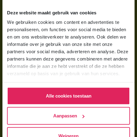
Wat is gastouderopvang?
Deze website maakt gebruik van cookies
Wat kost een gastouder?
We gebruiken cookies om content en advertenties te
personaliseren, om functies voor social media te bieden
Hoe vind ik een gastouder?
en om ons websiteverkeer te analyseren. Ook delen we
informatie over je gebruik van onze site met onze
Voor gastouders
partners voor social media, adverteren en analyse. Deze
partners kunnen deze gegevens combineren met andere
Gastouder worden bij 4Kids
informatie die je aan ze hebt verstrekt of die ze hebben
Hoe vind ik gastkinderen?
verzameld op basis van je gebruik van hun services.
Trainingen & cursussen
Alle cookies toestaan
Gastouder worden
Gastouder worden
Aanpassen
Wat verdient een gastouder?
Opleiding tot gastouder
Weigeren