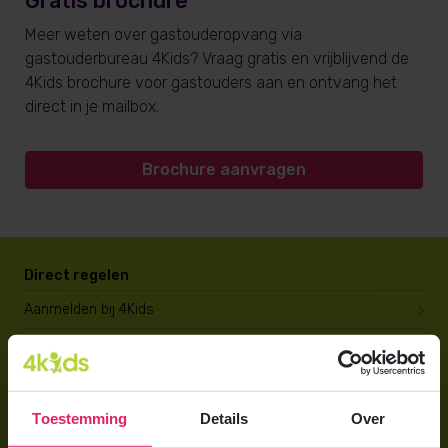
Gratis brochure
Meer weten over gastouderopvang via
gastouderbureau 4Kids? Vraag gratis en vrijblijvend de
4Kids brochure voor gastouders aan en ontvang het
direct in je mailbox.
Brochure aanvragen
Direct regelen
Aanmelden bij 4Kids
Brochure aanvragen
Berekening maken
Toestemming
Details
Over
Voor ouders