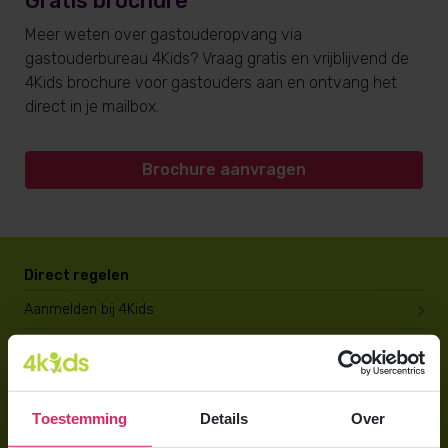
Gratis brochure
Meer weten over gastouderopvang via
gastouderbureau 4Kids? Vraag gratis en vrijblijvend de
4Kids brochure voor gastouders aan en ontvang het
direct in je mailbox.
Brochure aanvragen
Direct regelen
Aanmelden bij 4Kids
Brochure aanvragen
Berekening maken
Toestemming
Details
Over
Voor ouders