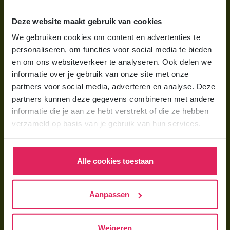
Wat is gastouderopvang?
Deze website maakt gebruik van cookies
Wat kost een gastouder?
We gebruiken cookies om content en advertenties te
personaliseren, om functies voor social media te bieden
Hoe vind ik een gastouder?
en om ons websiteverkeer te analyseren. Ook delen we
informatie over je gebruik van onze site met onze
Voor gastouders
partners voor social media, adverteren en analyse. Deze
partners kunnen deze gegevens combineren met andere
Gastouder worden bij 4Kids
informatie die je aan ze hebt verstrekt of die ze hebben
Hoe vind ik gastkinderen?
verzameld op basis van je gebruik van hun services.
Trainingen & cursussen
Alle cookies toestaan
Gastouder worden
Gastouder worden
Aanpassen
Wat verdient een gastouder?
Opleiding tot gastouder
Weigeren