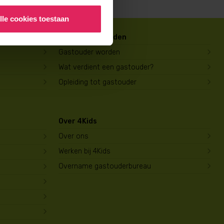
lle cookies toestaan
Gastouder worden
Gastouder worden
Wat verdient een gastouder?
Opleiding tot gastouder
Over 4Kids
Over ons
Werken bij 4Kids
Overname gastouderbureau