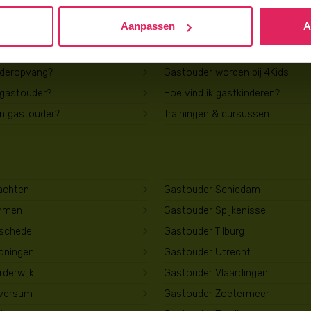
Aanpassen
A
Voor gastouders
uderopvang?
Gastouder worden bij 4Kids
 gastouder?
Hoe vind ik gastkinderen?
en gastouder?
Trainingen & cursussen
achten
Gastouder Schiedam
mmen
Gastouder Spijkenisse
schede
Gastouder Tilburg
oningen
Gastouder Utrecht
derwijk
Gastouder Vlaardingen
lversum
Gastouder Zoetermeer