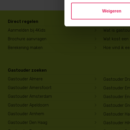
Weigeren
Direct regelen
Voor ouders
Aanmelden bij 4Kids
Wat is gasto
Brochure aanvragen
Wat kost een
Berekening maken
Hoe vind ik e
Gastouder zoeken
Gastouder Almere
Gastouder Dr
Gastouder Amersfoort
Gastouder E
Gastouder Amsterdam
Gastouder En
Gastouder Apeldoorn
Gastouder Gr
Gastouder Arnhem
Gastouder Har
Gastouder Den Haag
Gastouder Hi