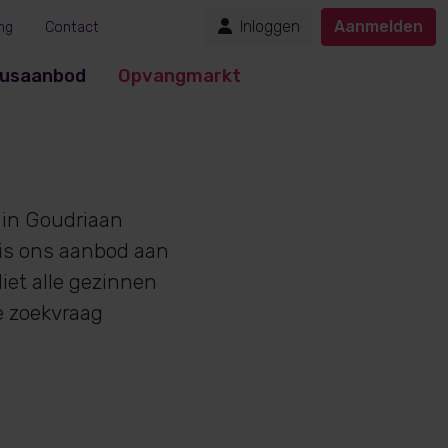
Inloggen
Aanmelden
ng
Contact
usaanbod
Opvangmarkt
in Goudriaan
 is ons aanbod aan
iet alle gezinnen
e zoekvraag