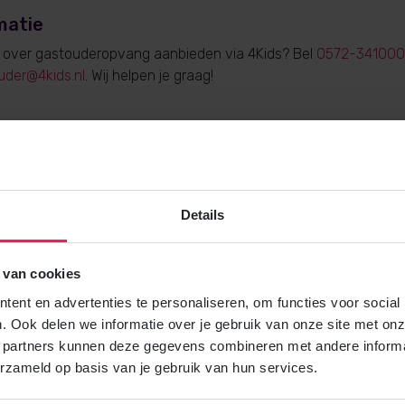
matie
e over gastouderopvang aanbieden via 4Kids? Bel
0572-341000
uder@4kids.nl
. Wij helpen je graag!
Gratis brochure
Details
Meer weten over gastouderopvang via
Vraag gratis en vrijblijvend de 4Kids 
en ontvang het direct in je mailbox.
 van cookies
ent en advertenties te personaliseren, om functies voor social
. Ook delen we informatie over je gebruik van onze site met onz
Brochure aanvragen
 partners kunnen deze gegevens combineren met andere informat
erzameld op basis van je gebruik van hun services.