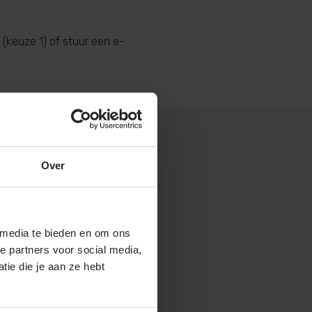
(keuze 1) of stuur een e-
Over
 gastouderbureau 4Kids?
brochure voor gastouders aan
 media te bieden en om ons
e partners voor social media,
ie die je aan ze hebt