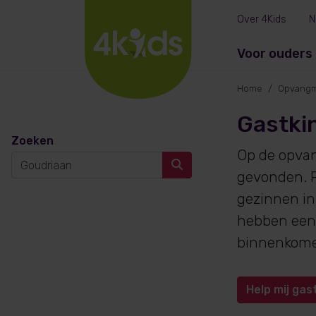
Over 4Kids
N
Voor ouders
Home
Opvangm
Gastki
Zoeken
Op de opva
gevonden. P
gezinnen in
hebben een 
binnenkom
Help mij gas