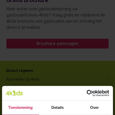
Gratis brochure
Meer weten over gastouderopvang via
gastouderbureau 4Kids? Vraag gratis en vrijblijvend de
4Kids brochure voor gastouders aan en ontvang het
direct in je mailbox.
Brochure aanvragen
Direct regelen
Aanmelden bij 4Kids
Brochure aanvragen
Berekening maken
Toestemming
Details
Over
Voor ouders