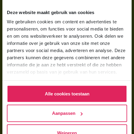
Wat is gastouderopvang?
Deze website maakt gebruik van cookies
Wat kost een gastouder?
We gebruiken cookies om content en advertenties te
personaliseren, om functies voor social media te bieden
Hoe vind ik een gastouder?
en om ons websiteverkeer te analyseren. Ook delen we
informatie over je gebruik van onze site met onze
Voor gastouders
partners voor social media, adverteren en analyse. Deze
partners kunnen deze gegevens combineren met andere
Gastouder worden bij 4Kids
informatie die je aan ze hebt verstrekt of die ze hebben
Hoe vind ik gastkinderen?
verzameld op basis van je gebruik van hun services.
Trainingen & cursussen
Alle cookies toestaan
Gastouder worden
Gastouder worden
Aanpassen
Wat verdient een gastouder?
Opleiding tot gastouder
Weigeren