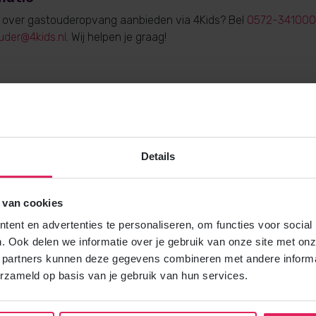
e over gastouderopvang aanbieden via 4Kids? Bel
0572-341000
uder@4kids.nl
. Wij helpen je graag!
Gratis brochure
Details
Meer weten over gastouderopvang via
Vraag gratis en vrijblijvend de 4Kids 
en ontvang het direct in je mailbox.
 van cookies
ent en advertenties te personaliseren, om functies voor social
Brochure aanvragen
. Ook delen we informatie over je gebruik van onze site met onz
 partners kunnen deze gegevens combineren met andere informat
erzameld op basis van je gebruik van hun services.