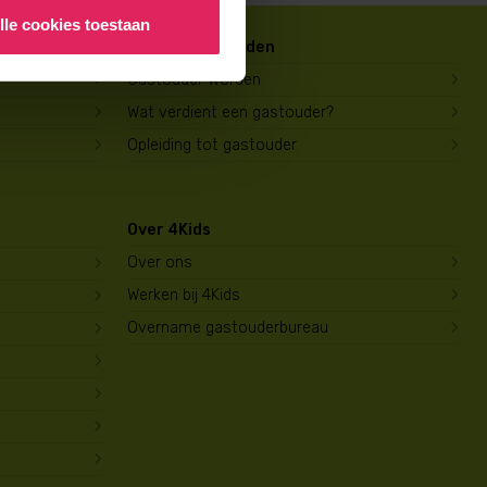
lle cookies toestaan
Gastouder worden
Gastouder worden
Wat verdient een gastouder?
Opleiding tot gastouder
Over 4Kids
Over ons
Werken bij 4Kids
Overname gastouderbureau