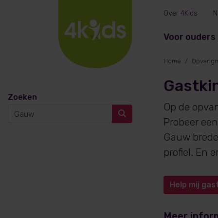
Over 4Kids
N
Voor ouders
Home
Opvangm
Gastki
Zoeken
Op de opva
Probeer een
Gauw breder
profiel. En
Help mij gas
Meer infor