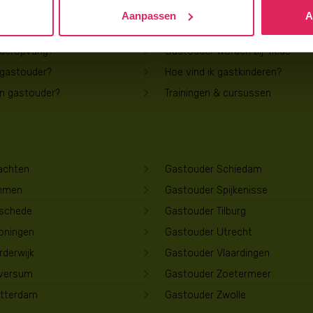
Aanpassen
A
Voor gastouders
uderopvang?
Gastouder worden bij 4Kids
 gastouder?
Hoe vind ik gastkinderen?
en gastouder?
Trainingen & cursussen
achten
Gastouder Schiedam
mmen
Gastouder Spijkenisse
schede
Gastouder Tilburg
oningen
Gastouder Utrecht
derwijk
Gastouder Vlaardingen
lversum
Gastouder Zoetermeer
tterdam
Gastouder Zwolle