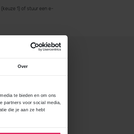
(keuze 1) of stuur een e-
Over
 gastouderbureau 4Kids?
brochure voor gastouders aan
 media te bieden en om ons
e partners voor social media,
ie die je aan ze hebt