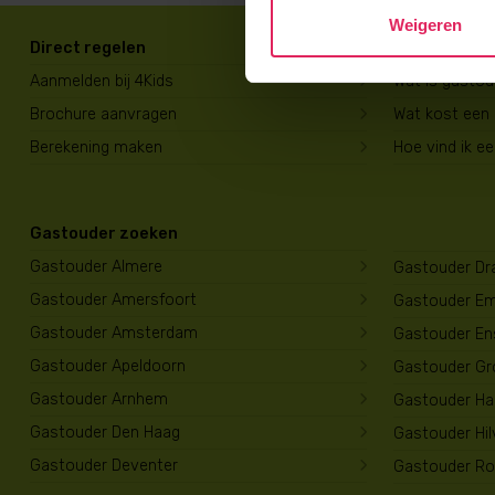
Weigeren
Direct regelen
Voor ouders
Aanmelden bij 4Kids
Wat is gasto
Brochure aanvragen
Wat kost een
Berekening maken
Hoe vind ik e
Gastouder zoeken
Gastouder Almere
Gastouder Dr
Gastouder Amersfoort
Gastouder E
Gastouder Amsterdam
Gastouder En
Gastouder Apeldoorn
Gastouder Gr
Gastouder Arnhem
Gastouder Har
Gastouder Den Haag
Gastouder Hi
Gastouder Deventer
Gastouder Ro