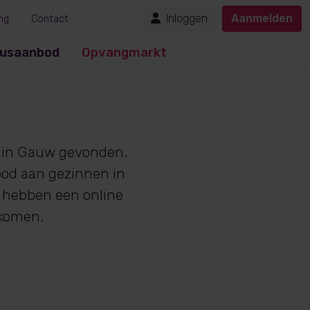
Inloggen
Aanmelden
ng
Contact
usaanbod
Opvangmarkt
in Gauw gevonden.
bod aan gezinnen in
n hebben een online
nkomen.