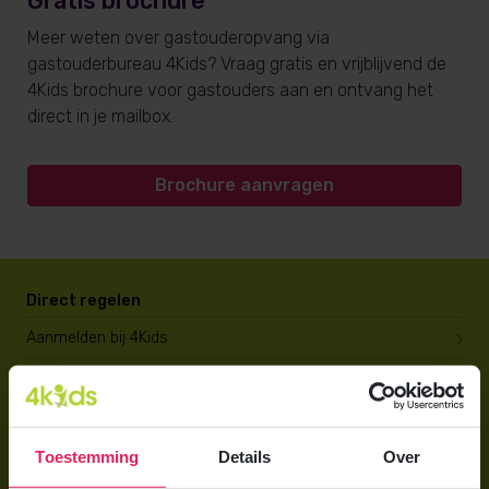
Gratis brochure
Meer weten over gastouderopvang via
gastouderbureau 4Kids? Vraag gratis en vrijblijvend de
4Kids brochure voor gastouders aan en ontvang het
direct in je mailbox.
Brochure aanvragen
Direct regelen
Aanmelden bij 4Kids
Brochure aanvragen
Berekening maken
Toestemming
Details
Over
Voor ouders