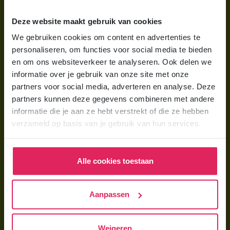
Wat is gastouderopvang?
Deze website maakt gebruik van cookies
Wat kost een gastouder?
We gebruiken cookies om content en advertenties te
personaliseren, om functies voor social media te bieden
Hoe vind ik een gastouder?
en om ons websiteverkeer te analyseren. Ook delen we
informatie over je gebruik van onze site met onze
Voor gastouders
partners voor social media, adverteren en analyse. Deze
partners kunnen deze gegevens combineren met andere
Gastouder worden bij 4Kids
informatie die je aan ze hebt verstrekt of die ze hebben
Hoe vind ik gastkinderen?
verzameld op basis van je gebruik van hun services.
Trainingen & cursussen
Alle cookies toestaan
Gastouder worden
Gastouder worden
Aanpassen
Wat verdient een gastouder?
Opleiding tot gastouder
Weigeren