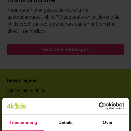
Gratis brochure
Meer weten over gastouderopvang via
gastouderbureau 4Kids? Vraag gratis en vrijblijvend de
4Kids brochure voor gastouders aan en ontvang het
direct in je mailbox.
Brochure aanvragen
Direct regelen
Aanmelden bij 4Kids
Brochure aanvragen
Berekening maken
Toestemming
Details
Over
Voor ouders