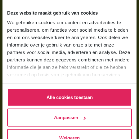
Wat is gastouderopvang?
Deze website maakt gebruik van cookies
Wat kost een gastouder?
We gebruiken cookies om content en advertenties te
personaliseren, om functies voor social media te bieden
Hoe vind ik een gastouder?
en om ons websiteverkeer te analyseren. Ook delen we
informatie over je gebruik van onze site met onze
Voor gastouders
partners voor social media, adverteren en analyse. Deze
partners kunnen deze gegevens combineren met andere
Gastouder worden bij 4Kids
informatie die je aan ze hebt verstrekt of die ze hebben
Hoe vind ik gastkinderen?
verzameld op basis van je gebruik van hun services.
Trainingen & cursussen
Alle cookies toestaan
Gastouder worden
Gastouder worden
Aanpassen
Wat verdient een gastouder?
Opleiding tot gastouder
Weigeren